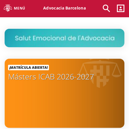
Advocacia Barcelona
MENÚ
¡MATRÍCULA ABIERTA!
Másters ICAB 2026-2027