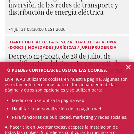
inversión de las redes de transporte y
distribución de energía eléctrica
Fri Jul 31 08:30:00 CEST 2026
DIARIO OFICIAL DE LA GENERALIDAD DE CATALUÑA
(DOGC) | NOVEDADES JURÍDICAS / JURISPRUDENCIA
Decreto 124/2026, de 28 de julio, de
modificación del Decreto 259/2008, de
×
23 de diciembre, por el cual se aprueba
TÚ PUEDES CONTROLAR EL USO DE LAS COOKIES.
el Plan de contabilidad de las
En el ICAB utilizamos cookies en nuestra página. Algunas son
fundaciones y las asociaciones sujetas ...
estrictamente necesarias para el funcionamiento de la
página, y otros son opcionales y se utilizan para:
Medir cómo se utiliza la página web.
Thu Jul 30 10:38:00 CEST 2026
Habilitar la personalización de la página web.
Para funciones de publicidad, marketing y redes sociales.
VER TODAS
Al hacer clic en 'Aceptar todas', aceptas la instalación de
todas las cookies. Si prefieres configurar tú mismo / a o