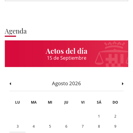
Agenda
Actos del día
15 de Septiembre
Agosto 2026
LU
MA
MI
JU
VI
SÁ
DO
1
2
3
4
5
6
7
8
9