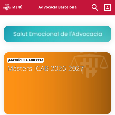
Advocacia Barcelona
MENÚ
¡MATRÍCULA ABIERTA!
Másters ICAB 2026-2027