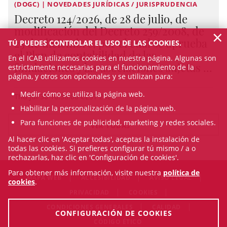
(DOGC) | NOVEDADES JURÍDICAS / JURISPRUDENCIA
Decreto 124/2026, de 28 de julio, de
modificación del Decreto 259/2008, de
×
23 de diciembre, por el cual se aprueba
TÚ PUEDES CONTROLAR EL USO DE LAS COOKIES.
el Plan de contabilidad de las
En el ICAB utilizamos cookies en nuestra página. Algunas son
fundaciones y las asociaciones sujetas ...
estrictamente necesarias para el funcionamiento de la
página, y otros son opcionales y se utilizan para:
Medir cómo se utiliza la página web.
Thu Jul 30 10:38:00 CEST 2026
Habilitar la personalización de la página web.
Para funciones de publicidad, marketing y redes sociales.
VER TODAS
Al hacer clic en 'Aceptar todas', aceptas la instalación de
todas las cookies. Si prefieres configurar tú mismo / a o
rechazarlas, haz clic en 'Configuración de cookies'.
Para obtener más información, visite nuestra
política de
MAPA WEB
ACCESIBILIDAD
AVISO LEGAL
cookies
.
PRIVACIDAD
COOKIES
CONDICIONES GENERALES
CALIDAD
CONFIGURACIÓN DE COOKIES
CÓDIGO ÉTICO