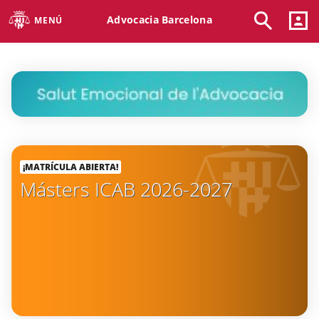
Advocacia Barcelona
MENÚ
¡MATRÍCULA ABIERTA!
Másters ICAB 2026-2027