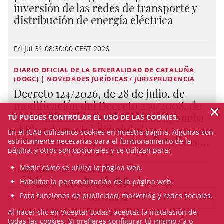
inversión de las redes de transporte y
distribución de energía eléctrica
Fri Jul 31 08:30:00 CEST 2026
DIARIO OFICIAL DE LA GENERALIDAD DE CATALUÑA
(DOGC) | NOVEDADES JURÍDICAS / JURISPRUDENCIA
Decreto 124/2026, de 28 de julio, de
modificación del Decreto 259/2008, de
×
23 de diciembre, por el cual se aprueba
TÚ PUEDES CONTROLAR EL USO DE LAS COOKIES.
el Plan de contabilidad de las
En el ICAB utilizamos cookies en nuestra página. Algunas son
fundaciones y las asociaciones sujetas ...
estrictamente necesarias para el funcionamiento de la
página, y otros son opcionales y se utilizan para:
Medir cómo se utiliza la página web.
Thu Jul 30 10:38:00 CEST 2026
Habilitar la personalización de la página web.
Para funciones de publicidad, marketing y redes sociales.
VER TODAS
Al hacer clic en 'Aceptar todas', aceptas la instalación de
todas las cookies. Si prefieres configurar tú mismo / a o