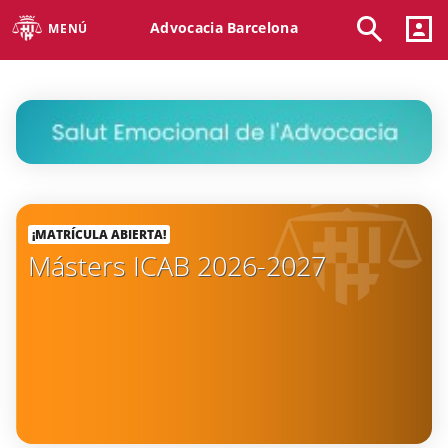
Advocacia Barcelona
MENÚ
¡MATRÍCULA ABIERTA!
Másters ICAB 2026-2027