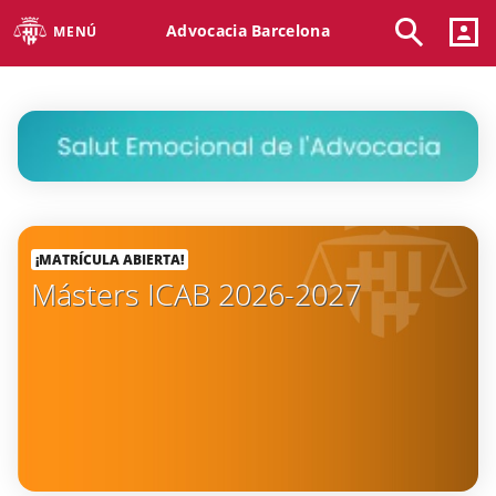
Advocacia Barcelona
MENÚ
¡MATRÍCULA ABIERTA!
Másters ICAB 2026-2027