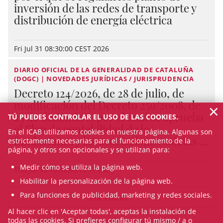
inversión de las redes de transporte y
distribución de energía eléctrica
Fri Jul 31 08:30:00 CEST 2026
DIARIO OFICIAL DE LA GENERALIDAD DE CATALUÑA
(DOGC) | NOVEDADES JURÍDICAS / JURISPRUDENCIA
Decreto 124/2026, de 28 de julio, de
modificación del Decreto 259/2008, de
×
23 de diciembre, por el cual se aprueba
TÚ PUEDES CONTROLAR EL USO DE LAS COOKIES.
el Plan de contabilidad de las
En el ICAB utilizamos cookies en nuestra página. Algunas son
fundaciones y las asociaciones sujetas ...
estrictamente necesarias para el funcionamiento de la
página, y otros son opcionales y se utilizan para:
Medir cómo se utiliza la página web.
Thu Jul 30 10:38:00 CEST 2026
Habilitar la personalización de la página web.
Para funciones de publicidad, marketing y redes sociales.
VER TODAS
Al hacer clic en 'Aceptar todas', aceptas la instalación de
todas las cookies. Si prefieres configurar tú mismo / a o