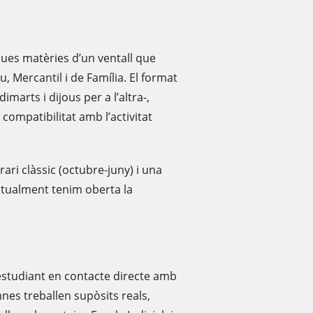
 dues matèries d’un ventall que
u, Mercantil i de Família. El format
imarts i dijous per a l’altra-,
 compatibilitat amb l’activitat
erari clàssic (octubre-juny) i una
tualment tenim oberta la
l’estudiant en contacte directe amb
umnes treballen supòsits reals,