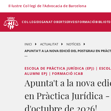
×
Il·lustre Col·legi de l'Advocacia de Barcelona
COL·LEGI
DEGANAT OBERT
SERVEIS
FORMACIÓ
BIBLIOTE
INICI
ACTUALITAT
NOTÍCIES
APUNTA'T A LA NOVA EDICIÓ DEL POSTGRAU EN PRÀCTIC
...
ESCOLA DE PRÀCTICA JURÍDICA (EPJ) | ESCOL
ALUMNI EPJ | FORMACIÓ ICAB
Apunta't a la nova edi
en Pràctica Jurídica -
d'octubre de 2026!