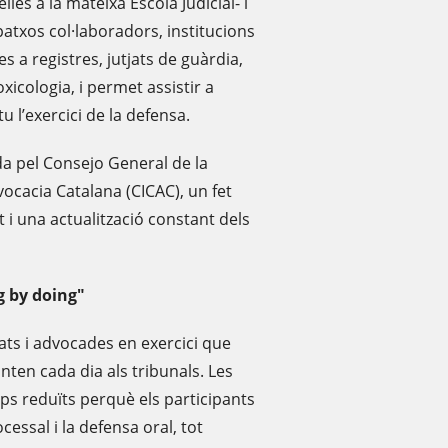
les a la mateixa Escola Judicial- i
atxos col·laboradors, institucions
s a registres, jutjats de guàrdia,
oxicologia, i permet assistir a
tu l’exercici de la defensa.
a pel Consejo General de la
vocacia Catalana (CICAC), un fet
 i una actualització constant dels
g by doing"
ats i advocades en exercici que
nten cada dia als tribunals. Les
rups reduïts perquè els participants
ocessal i la defensa oral, tot