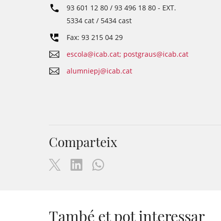
93 601 12 80 / 93 496 18 80
- EXT.
5334 cat / 5434 cast
Fax: 93 215 04 29
escola@icab.cat; postgraus@icab.cat
alumniepj@icab.cat
Comparteix
També et pot interessar