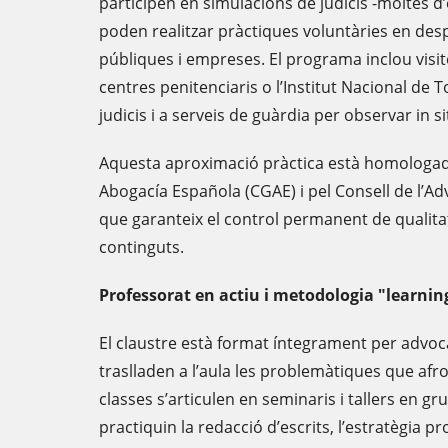
participen en simulacions de judicis -moltes d’el
poden realitzar pràctiques voluntàries en desp
públiques i empreses. El programa inclou visite
centres penitenciaris o l’Institut Nacional de T
judicis i a serveis de guàrdia per observar in si
Aquesta aproximació pràctica està homologad
Abogacía Española (CGAE) i pel Consell de l’Ad
que garanteix el control permanent de qualitat
continguts.
Professorat en actiu i metodologia "learnin
El claustre està format íntegrament per advoc
traslladen a l’aula les problemàtiques que afro
classes s’articulen en seminaris i tallers en g
practiquin la redacció d’escrits, l’estratègia pr