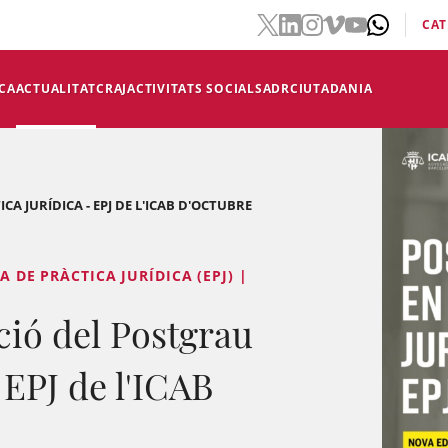
CAT
CA
ACTUALITAT
CRAJ
ACTIVITATS SOCIALS
ADR
CIUTADANIA
A JURÍDICA - EPJ DE L'ICAB D'OCTUBRE
A DE PRÀCTICA JURÍDICA (EPJ) |
ció del Postgrau
 EPJ de l'ICAB