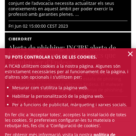
conjunt de l’advocacia necessita actualitzar els seus
coneixements en aquest àmbit per poder exercir la
professió amb garanties plenes. ...
Fri Jun 02 15:00:00 CEST 2023
CIBERDRET
Alerta de phishing: INCIBE alerta de
×
l’estafa amb correus electrònics que
TU POTS CONTROLAR L'ÚS DE LES COOKIES.
simulen ser d’Endesa
A l’ICAB utilitzem cookies a la nostra pàgina. Algunes són
estrictament necessàries per al funcionament de la pàgina, i
El Centre Nacional de Ciberseguretat d'Espanya (INCIBE)
d'altres són opcionals i s'utilitzen per:
ha emès una advertència sobre una estafa de phishing
que suplanta la companyia elèctrica Endesa. El malware
Mesurar com s'utilitza la pàgina web.
es distribueix a través d'aquesta campanya de phishing.
Habilitar la personalització de la pàgina web.
Tue May 09 09:15:00 CEST 2023
Per a funcions de publicitat, màrqueting i xarxes socials.
En fer clic a 'Acceptar totes', acceptes la instal·lació de totes
VEURE TOTES LES NOTÍCIES
les cookies. Si prefereixes configurar-les tu mateix/a o
rebutjar-les, fes clic a 'Configuració de cookies'.
Per obtenir més informació, visita la nostra
política de