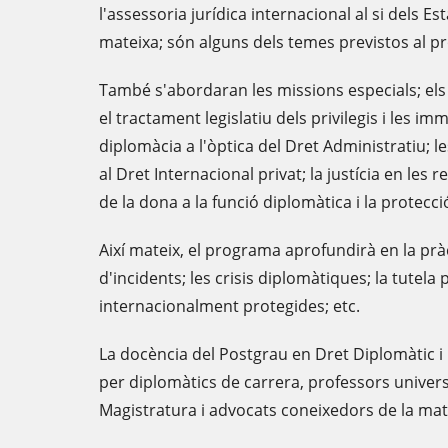
l'assessoria jurídica internacional al si dels Es
mateixa; són alguns dels temes previstos al p
També s'abordaran les missions especials; els co
el tractament legislatiu dels privilegis i les imm
diplomàcia a l'òptica del Dret Administratiu; 
al Dret Internacional privat; la justícia en les r
de la dona a la funció diplomàtica i la protecc
Així mateix, el programa aprofundirà en la prà
d'incidents; les crisis diplomàtiques; la tutel
internacionalment protegides; etc.
La docència del Postgrau en Dret Diplomàtic i
per diplomàtics de carrera, professors universi
Magistratura i advocats coneixedors de la mat