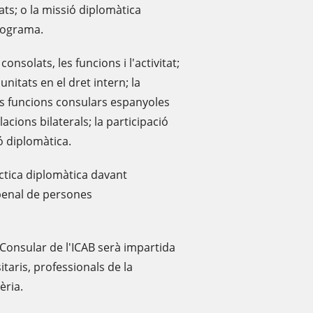
tats; o la missió diplomàtica
rograma.
nsolats, les funcions i l'activitat;
unitats en el dret intern; la
les funcions consulars espanyoles
elacions bilaterals; la participació
ió diplomàtica.
ctica diplomàtica davant
a penal de persones
 Consular de l'ICAB serà impartida
taris, professionals de la
èria.