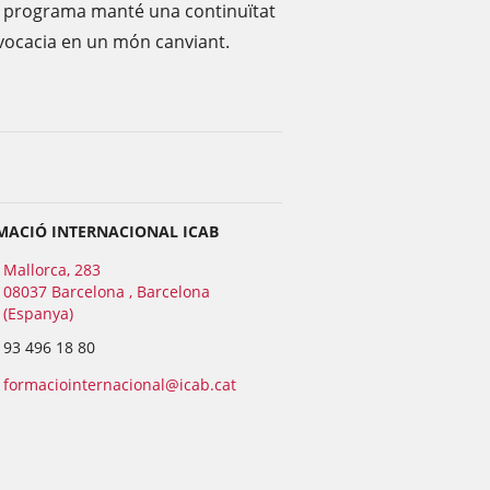
t programa manté una continuïtat
dvocacia en un món canviant.
MACIÓ INTERNACIONAL ICAB
Mallorca, 283
08037 Barcelona , Barcelona
(Espanya)
93 496 18 80
formaciointernacional@icab.cat