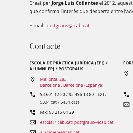
Creat per
Jorge Luis Collantes
el 2012, aques
que confirma l’interès que desperta entre l’a
E-mail:
postgraus@icab.cat
Contacte
ESCOLA DE PRÀCTICA JURÍDICA (EPJ) /
FOR
ALUMNI EPJ / POSTGRAUS
Mallorca, 283
Barcelona , Barcelona (Espanya)
93 601 12 80 / 93 496 18 80
- EXT.
5334 cat / 5434 cast
Fax: 93 215 04 29
escola@icab.cat; postgraus@icab.cat
alumniepj@icab.cat