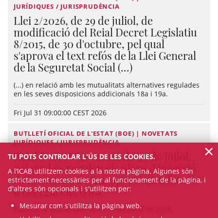
JURÍDIQUES / JURISPRUDÈNCIA
Llei 2/2026, de 29 de juliol, de
modificació del Reial Decret Legislatiu
8/2015, de 30 d'octubre, pel qual
s'aprova el text refós de la Llei General
de la Seguretat Social (...)
(...) en relació amb les mutualitats alternatives regulades
en les seves disposicions addicionals 18a i 19a.
Fri Jul 31 09:00:00 CEST 2026
BUTLLETÍ OFICIAL DE L'ESTAT (BOE) | NOVETATS
JURÍDIQUES / JURISPRUDÈNCIA
×
Reial Decret 640/2026, de 29 de juliol,
TU POTS CONTROLAR L'ÚS DE LES COOKIES.
pel qual es regulen els plans d'inversió
A l’ICAB utilitzem cookies a la nostra pàgina. Algunes són
de les xarxes de transport i distribució
estrictament necessàries per al funcionament de la pàgina, i
d'altres són opcionals i s'utilitzen per:
d'energia elèctrica
Mesurar com s'utilitza la pàgina web.
Publicat al BOE el divendres 31 de juliol de 2026.