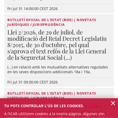
Fri Jul 31 14:00:00 CEST 2026
BUTLLETÍ OFICIAL DE L'ESTAT (BOE) | NOVETATS
JURÍDIQUES / JURISPRUDÈNCIA
Llei 2/2026, de 29 de juliol, de
modificació del Reial Decret Legislatiu
8/2015, de 30 d'octubre, pel qual
s'aprova el text refós de la Llei General
de la Seguretat Social (...)
(...) en relació amb les mutualitats alternatives regulades
en les seves disposicions addicionals 18a i 19a.
Fri Jul 31 09:00:00 CEST 2026
BUTLLETÍ OFICIAL DE L'ESTAT (BOE) | NOVETATS
JURÍDIQUES / JURISPRUDÈNCIA
×
Reial Decret 640/2026, de 29 de juliol,
TU POTS CONTROLAR L'ÚS DE LES COOKIES.
pel qual es regulen els plans d'inversió
A l’ICAB utilitzem cookies a la nostra pàgina. Algunes són