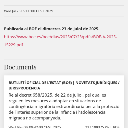
Wed Jul 23 09:00:00 CEST 2025
Publicada al BOE el dimecres 23 de julol de 2025.
https://www.boe.es/boe/dias/2025/07/23/pdfs/BOE-A-2025-
15229.pdf
Documents
BUTLLETÍ OFICIAL DE L'ESTAT (BOE) | NOVETATS JURÍDIQUES /
JURISPRUDÈNCIA
Reial decret 658/2025, de 22 de juliol, pel qual es
regulen les mesures a adoptar en situacions de
contingència migratòria extraordinària per a la protecció
de l’interès superior de la infància i l’adolescència
migrada no acompanyada.
Wed May 28 09:42:00 CEST 2025
237.109375 Kb
PDF