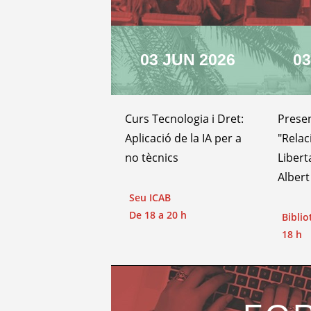
03 JUN 2026
03
Curs Tecnologia i Dret:
Presen
Aplicació de la IA per a
"Relac
no tècnics
Libert
Alber
Seu ICAB
De 18 a 20 h
Biblio
18 h