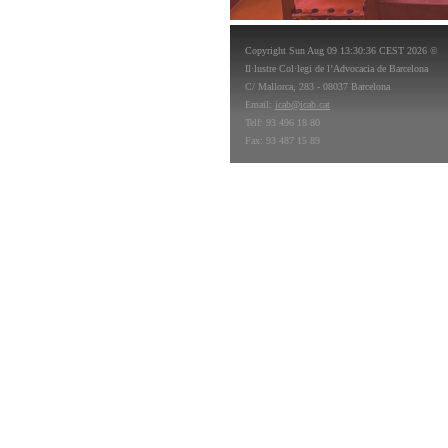
Copyright Sun Aug 09 13:30:36 CEST 2026 ©
Il·lustre Col·legi de l’Advocacia de Barcelona
C/ Mallorca, 283 - 08037 Barcelona
Email:
icab@icab.cat
Telf: 93 496 18 80
Fax: 93 487 15 89