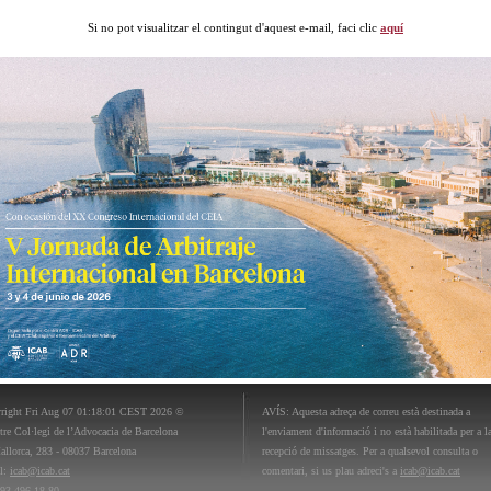
Si no pot visualitzar el contingut d'aquest e-mail, faci clic
aquí
right Fri Aug 07 01:18:01 CEST 2026 ©
AVÍS: Aquesta adreça de correu està destinada a
stre Col·legi de l’Advocacia de Barcelona
l'enviament d'informació i no està habilitada per a l
allorca, 283 - 08037 Barcelona
recepció de missatges. Per a qualsevol consulta o
l:
icab@icab.cat
comentari, si us plau adreci's a
icab@icab.cat
 93 496 18 80