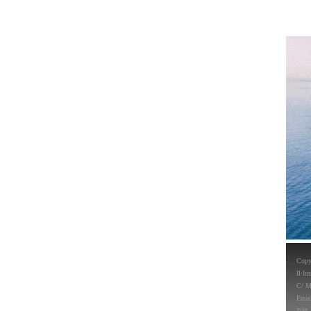
Copy
Il·lu
C/ M
Emai
Telf: