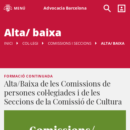
Advocacia Barcelona
MENÚ
Alta/ baixa
INICI
COL·LEGI
COMISSIONS I SECCIONS
ALTA/ BAIXA
FORMACIÓ CONTINUADA
Alta/Baixa de les Comissions de
persones col·legiades i de les
Seccions de la Comissió de Cultura