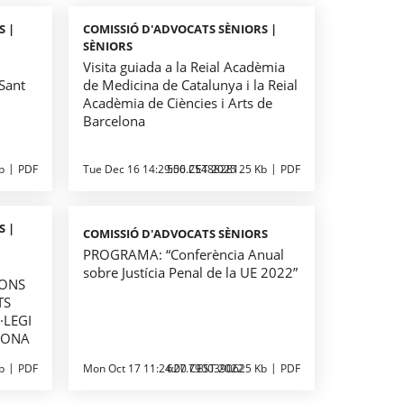
S |
COMISSIÓ D'ADVOCATS SÈNIORS |
SÈNIORS
Visita guiada a la Reial Acadèmia
 Sant
de Medicina de Catalunya i la Reial
Acadèmia de Ciències i Arts de
Barcelona
b
PDF
Tue Dec 16 14:29:00 CET 2025
556.2548828125 Kb
PDF
S |
COMISSIÓ D'ADVOCATS SÈNIORS
PROGRAMA: “Conferència Anual
E
sobre Justícia Penal de la UE 2022”
IONS
TS
·LEGI
LONA
b
PDF
Mon Oct 17 11:24:00 CEST 2022
627.7900390625 Kb
PDF