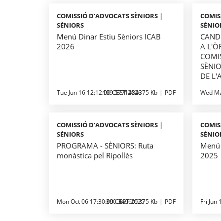
COMISSIÓ D'ADVOCATS SÈNIORS |
COMIS
SÈNIORS
SÈNIO
Menú Dinar Estiu Sèniors ICAB
CAND
2026
A L'Ò
COMI
SÈNIO
DE L
Tue Jun 16 12:12:00 CEST 2026
199.5771484375 Kb
PDF
Wed Ma
COMISSIÓ D'ADVOCATS SÈNIORS |
COMIS
SÈNIORS
SÈNIO
PROGRAMA - SÈNIORS: Ruta
Menú 
monàstica pel Ripollès
2025
Mon Oct 06 17:30:00 CEST 2025
390.349609375 Kb
PDF
Fri Jun