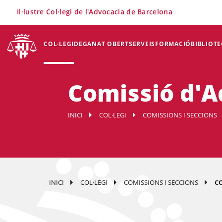
×
Il·lustre Col·legi de l'Advocacia de Barcelona
COL·LEGI
DEGANAT OBERT
SERVEIS
FORMACIÓ
BIBLIOTE
Comissió d'A
INICI
COL·LEGI
COMISSIONS I SECCIONS
INICI
COL·LEGI
COMISSIONS I SECCIONS
C