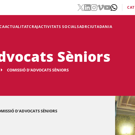
CAT
CA
ACTUALITAT
CRAJ
ACTIVITATS SOCIALS
ADR
CIUTADANIA
dvocats Sèniors
COMISSIÓ D'ADVOCATS SÈNIORS
OMISSIÓ D'ADVOCATS SÈNIORS