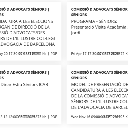
SIÓ D'ADVOCATS SÈNIORS |
COMISSIÓ D'ADVOCATS SÈNIOR
RS
SÈNIORS
IDATURA A LES ELECCIONS
PROGRAMA - SÈNIORS:
RGAN DE DIRECCIÓ DE LA
Presentació Visita Acadèmia
SSIÓ D'ADVOCATS/DES
Jordi
RS DE L'IL·LUSTRE COL·LEGI
'ADVOGACIA DE BARCELONA
y 20 17:30:00 CEST 2026
77.728515625 Kb
PDF
Fri Apr 17 17:30:00 CEST 2026
174.4287109375 K
SIÓ D'ADVOCATS SÈNIORS |
COMISSIÓ D'ADVOCATS SÈNIOR
RS
SÈNIORS
Dinar Estiu Sèniors ICAB
MODEL DE PRESENTACIÓ D
CANDIDATURA A LES ELECC
DE LA COMISSIÓ D'ADVOCA
SÈNIORS DE L’IL·LUSTRE COL
DE L’ADVOCACIA DE BARCE
 13 12:12:00 CEST 2025
236.779296875 Kb
PDF
Wed Nov 16 09:00:00 CET 2022
85.59765625 K