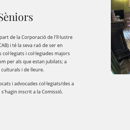
Sèniors
rt de la Corporació de l'll·lustre
CAB) i té la seva raó de ser en
col·legiats i col·legiades
majors
m per als que estan jubilats; a
culturals i de lleure.
cats i advocades col·legiats/des a
 s'hagin inscrit a la Comissió.