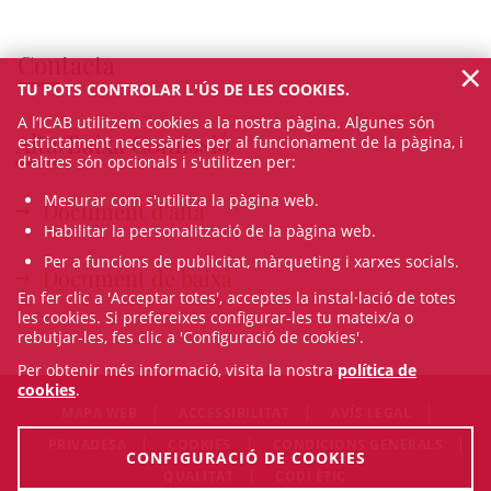
Contacta
×
TU POTS CONTROLAR L'ÚS DE LES COOKIES.
A l’ICAB utilitzem cookies a la nostra pàgina. Algunes són
Alta/Baixa Comissió
estrictament necessàries per al funcionament de la pàgina, i
d'altres són opcionals i s'utilitzen per:
Mesurar com s'utilitza la pàgina web.
Document d'alta
Habilitar la personalització de la pàgina web.
Per a funcions de publicitat, màrqueting i xarxes socials.
Document de baixa
En fer clic a 'Acceptar totes', acceptes la instal·lació de totes
les cookies. Si prefereixes configurar-les tu mateix/a o
rebutjar-les, fes clic a 'Configuració de cookies'.
Per obtenir més informació, visita la nostra
política de
cookies
.
MAPA WEB
ACCESSIBILITAT
AVÍS LEGAL
PRIVADESA
COOKIES
CONDICIONS GENERALS
CONFIGURACIÓ DE COOKIES
QUALITAT
CODI ÈTIC