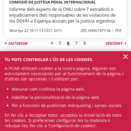
COMISSIÓ DE JUSTÍCIA PENAL INTERNACIONAL
Informe dels experts de la ONU sobre l’ extradició o
enjudiciament dels responsables de les violacions de
los DDHH a Espanya acusats per la justicia argentina.
Wed Apr 22 18:11:13 CEST 2015
200.169921875 Kb
PDF
4
5
6
7
8
ANTERIOR
SEGÜENT
×
TU POTS CONTROLAR L'ÚS DE LES COOKIES.
A l’ICAB utilitzem cookies a la nostra pàgina. Algunes són
Contacta
estrictament necessàries per al funcionament de la pàgina, i
d'altres són opcionals i s'utilitzen per:
Mesurar com s'utilitza la pàgina web.
Alta/Baixa Comissions ICAB
Habilitar la personalització de la pàgina web.
Per a funcions de publicitat, màrqueting i xarxes socials.
Alta/Baixa
En fer clic a 'Acceptar totes', acceptes la instal·lació de totes
les cookies. Si prefereixes configurar-les tu mateix/a o
rebutjar-les, fes clic a 'Configuració de cookies'.