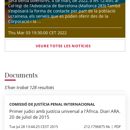
Serà demà divendres, 4 de març de 2022, a les 12:45h, al
Col·legi de l’Advocacia de Barcelona (Mallorca 283) També
s’exposarà la forma de contacte per part de la població
ucraïnesa, els serveis que es poden oferir des de la
Corporació i la ...
Thu Mar 03 19:30:00 CET 2022
VEURE TOTES LES NOTÍCIES
Documents
S'han trobat 128 resultats
COMISSIÓ DE JUSTÍCIA PENAL INTERNACIONAL
Primer judici amb justícia universal a l'Àfrica. Diari ARA.
20 de juliol de 2015
Tue Jul 28 13:44:25 CEST 2015
212.1796875 Kb
PDF