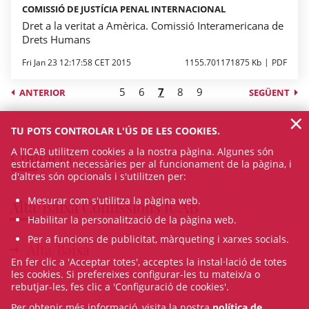
COMISSIÓ DE JUSTÍCIA PENAL INTERNACIONAL
Dret a la veritat a Amèrica. Comissió Interamericana de
Drets Humans
Fri Jan 23 12:17:58 CET 2015
1155.701171875 Kb
PDF
5
6
7
8
9
ANTERIOR
SEGÜENT
×
TU POTS CONTROLAR L'ÚS DE LES COOKIES.
A l’ICAB utilitzem cookies a la nostra pàgina. Algunes són
Contacta
estrictament necessàries per al funcionament de la pàgina, i
d'altres són opcionals i s'utilitzen per:
Mesurar com s'utilitza la pàgina web.
Alta/Baixa Comissions ICAB
Habilitar la personalització de la pàgina web.
Per a funcions de publicitat, màrqueting i xarxes socials.
Alta/Baixa
En fer clic a 'Acceptar totes', acceptes la instal·lació de totes
les cookies. Si prefereixes configurar-les tu mateix/a o
rebutjar-les, fes clic a 'Configuració de cookies'.
Per obtenir més informació, visita la nostra
política de