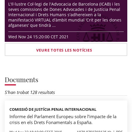
L'Il·lustre Col·legi de l'Advocacia de Barcelona (ICAB) i les
seves comissions de Dones Advocades i de Justícia Penal
Internacional i Drets Humans s'adhereixen a la
manifestació VIRTUAL d’àmbit mundial ‘Crit per les dones
afganeses’ que tindrà ...
Wed Nov 24 15:20:00 CET 2021
VEURE TOTES LES NOTÍCIES
Documents
S'han trobat 128 resultats
COMISSIÓ DE JUSTÍCIA PENAL INTERNACIONAL
Informe del Parlament Europeu sobre l’impacte de la
crisis en els Drets Fonamentals a España.