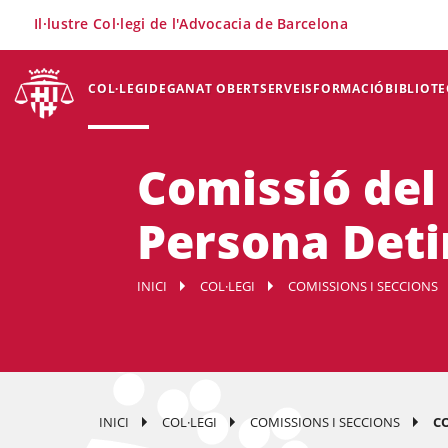
×
Il·lustre Col·legi de l'Advocacia de Barcelona
COL·LEGI
DEGANAT OBERT
SERVEIS
FORMACIÓ
BIBLIOTE
Comissió del 
Persona Det
INICI
COL·LEGI
COMISSIONS I SECCIONS
INICI
COL·LEGI
COMISSIONS I SECCIONS
CO