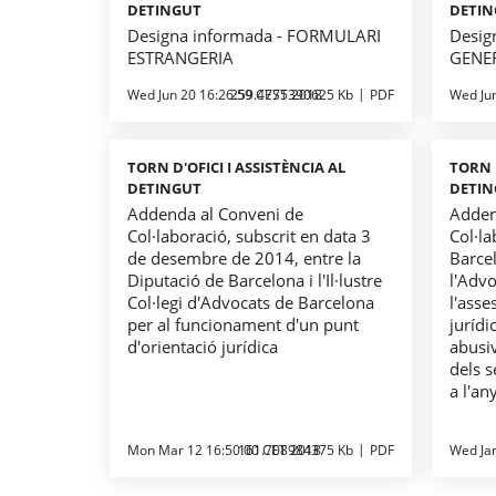
DETINGUT
DETI
Designa informada - FORMULARI
Desig
ESTRANGERIA
GENE
Wed Jun 20 16:26:59 CEST 2018
259.4775390625 Kb
PDF
Wed Ju
TORN D'OFICI I ASSISTÈNCIA AL
TORN D
DETINGUT
DETI
Addenda al Conveni de
Adden
Col·laboració, subscrit en data 3
Col·la
de desembre de 2014, entre la
Barcel
Diputació de Barcelona i l'Il·lustre
l'Adv
Col·legi d'Advocats de Barcelona
l'asse
per al funcionament d'un punt
jurídi
d'orientació jurídica
abusi
dels 
a l'a
Mon Mar 12 16:50:00 CET 2018
161.708984375 Kb
PDF
Wed Ja