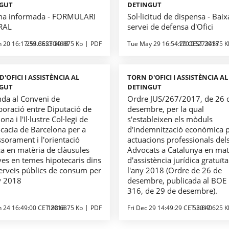
NGUT
DETINGUT
na informada - FORMULARI
Sol·licitud de dispensa - Baix
RAL
servei de defensa d'Ofici
n 20 16:17:39 CEST 2018
253.3623046875 Kb
PDF
Tue May 29 16:54:20 CEST 2018
170.052734375 K
'OFICI I ASSISTÈNCIA AL
TORN D'OFICI I ASSISTÈNCIA AL
NGUT
DETINGUT
da al Conveni de
Ordre JUS/267/2017, de 26 
boració entre Diputació de
desembre, per la qual
ona i l'Il·lustre Col·legi de
s'estableixen els mòduls
ocacia de Barcelona per a
d'indemnització econòmica p
ssorament i l'orientació
actuacions professionals del
ca en matèria de clàusules
Advocats a Catalunya en mat
ves en temes hipotecaris dins
d'assistència jurídica gratuïta
serveis públics de consum per
l'any 2018 (Ordre de 26 de
ny 2018
desembre, publicada al BOE
316, de 29 de desembre).
n 24 16:49:00 CET 2018
188.6875 Kb
PDF
Fri Dec 29 14:49:29 CET 2017
55.640625 K