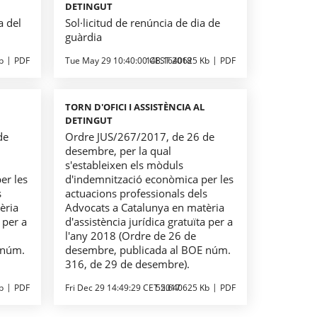
DETINGUT
a del
Sol·licitud de renúncia de dia de
guàrdia
b
PDF
Tue May 29 10:40:00 CEST 2018
148.1640625 Kb
PDF
TORN D'OFICI I ASSISTÈNCIA AL
DETINGUT
de
Ordre JUS/267/2017, de 26 de
desembre, per la qual
s'estableixen els mòduls
er les
d'indemnització econòmica per les
s
actuacions professionals dels
èria
Advocats a Catalunya en matèria
 per a
d'assistència jurídica gratuïta per a
l'any 2018 (Ordre de 26 de
 núm.
desembre, publicada al BOE núm.
316, de 29 de desembre).
b
PDF
Fri Dec 29 14:49:29 CET 2017
55.640625 Kb
PDF