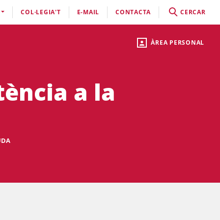
COL·LEGIA'T
E-MAIL
CONTACTA
CERCAR
ÀREA PERSONAL
tència a la
UDA