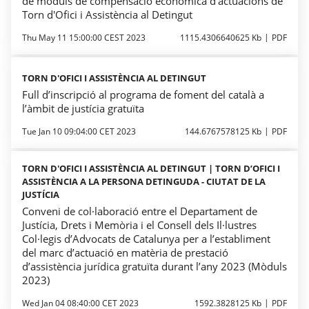
de mòduls de compensació econòmica d'actuacions de
Torn d'Ofici i Assistència al Detingut
Thu May 11 15:00:00 CEST 2023
1115.4306640625 Kb
PDF
TORN D'OFICI I ASSISTÈNCIA AL DETINGUT
Full d’inscripció al programa de foment del català a
l’àmbit de justícia gratuïta
Tue Jan 10 09:04:00 CET 2023
144.6767578125 Kb
PDF
TORN D'OFICI I ASSISTÈNCIA AL DETINGUT | TORN D’OFICI I
ASSISTÈNCIA A LA PERSONA DETINGUDA - CIUTAT DE LA
JUSTÍCIA
Conveni de col·laboració entre el Departament de
Justícia, Drets i Memòria i el Consell dels Il·lustres
Col·legis d’Advocats de Catalunya per a l’establiment
del marc d’actuació en matèria de prestació
d’assistència jurídica gratuïta durant l’any 2023 (Mòduls
2023)
Wed Jan 04 08:40:00 CET 2023
1592.3828125 Kb
PDF