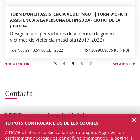
TORN D'OFICI I ASSISTÈNCIA AL DETINGUT | TORN D’OFICI I
ASSISTÈNCIA A LA PERSONA DETINGUDA - CIUTAT DE LA
JUSTÍCIA
Designacions per víctimes de violència de gènere i
víctimes de violència masclista (2017-2022)
Tue Nov 29 13:51:00 CET 2022
457.2099609375 Kb
PDF
3
4
5
6
7
ANTERIOR
SEGÜENT
Contacta
BBDD resolucions judicials
×
TU POTS CONTROLAR L'ÚS DE LES COOKIES.
A l’ICAB utilitzem cookies a la nostra pàgina. Algunes són
Resolucions ICAB
estrictament necessàries per al funcionament de la pàgina, i