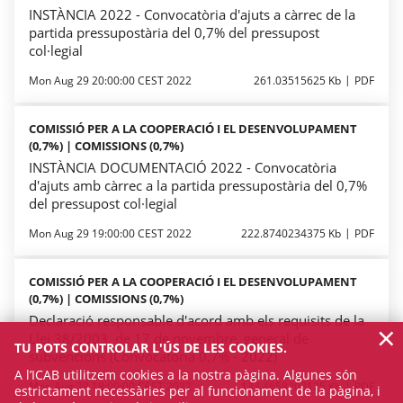
INSTÀNCIA 2022 - Convocatòria d'ajuts a càrrec de la
partida pressupostària del 0,7% del pressupost
col·legial
Mon Aug 29 20:00:00 CEST 2022
261.03515625 Kb
PDF
COMISSIÓ PER A LA COOPERACIÓ I EL DESENVOLUPAMENT
(0,7%) | COMISSIONS (0,7%)
INSTÀNCIA DOCUMENTACIÓ 2022 - Convocatòria
d'ajuts amb càrrec a la partida pressupostària del 0,7%
del pressupost col·legial
Mon Aug 29 19:00:00 CEST 2022
222.8740234375 Kb
PDF
COMISSIÓ PER A LA COOPERACIÓ I EL DESENVOLUPAMENT
(0,7%) | COMISSIONS (0,7%)
Declaració responsable d'acord amb els requisits de la
×
Llei 38/2003, de 17 de novembre, general de
TU POTS CONTROLAR L'ÚS DE LES COOKIES.
subvencions (Convocatòria 0,7% - 2022)
A l’ICAB utilitzem cookies a la nostra pàgina. Algunes són
Mon Aug 29 18:00:00 CEST 2022
133.4658203125 Kb
PDF
estrictament necessàries per al funcionament de la pàgina, i