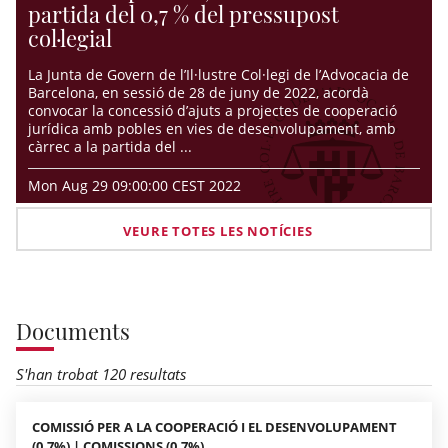
partida del 0,7 % del pressupost
col·legial
La Junta de Govern de l’Il·lustre Col·legi de l’Advocacia de
Barcelona, en sessió de 28 de juny de 2022, acordà
convocar la concessió d’ajuts a projectes de cooperació
jurídica amb pobles en vies de desenvolupament, amb
càrrec a la partida del ...
Mon Aug 29 09:00:00 CEST 2022
VEURE TOTES LES NOTÍCIES
Documents
S'han trobat 120 resultats
COMISSIÓ PER A LA COOPERACIÓ I EL DESENVOLUPAMENT
(0,7%) | COMISSIONS (0,7%)