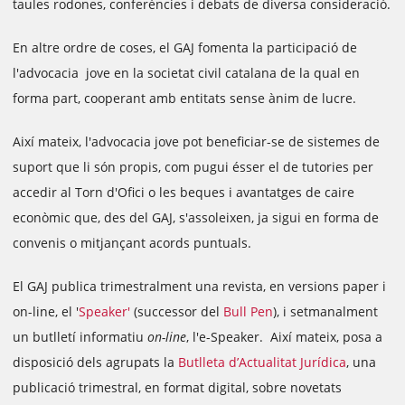
taules rodones, conferències i debats de diversa consideració.
En altre ordre de coses, el GAJ fomenta la participació de
l'advocacia jove en la societat civil catalana de la qual en
forma part, cooperant amb entitats sense ànim de lucre.
Així mateix, l'advocacia jove pot beneficiar-se de sistemes de
suport que li són propis, com pugui ésser el de tutories per
accedir al Torn d'Ofici o les beques i avantatges de caire
econòmic que, des del GAJ, s'assoleixen, ja sigui en forma de
convenis o mitjançant acords puntuals.
El GAJ publica trimestralment una revista, en versions paper i
on-line, el '
Speaker'
(successor del
Bull Pen
), i setmanalment
un butlletí informatiu
on-line
, l'e-Speaker. Així mateix, posa a
disposició dels agrupats la
Butlleta d’Actualitat Jurídica
, una
publicació trimestral, en format digital, sobre novetats