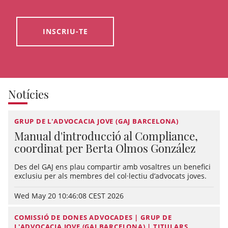
INSCRIU-TE
Notícies
GRUP DE L'ADVOCACIA JOVE (GAJ BARCELONA)
Manual d'introducció al Compliance,
coordinat per Berta Olmos González
Des del GAJ ens plau compartir amb vosaltres un benefici
exclusiu per als membres del col·lectiu d’advocats joves.
Wed May 20 10:46:08 CEST 2026
COMISSIÓ DE DONES ADVOCADES | GRUP DE
L'ADVOCACIA JOVE (GAJ BARCELONA) | TITULARS