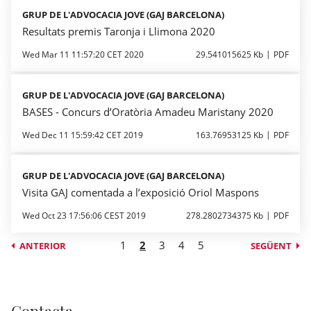
GRUP DE L'ADVOCACIA JOVE (GAJ BARCELONA)
Resultats premis Taronja i Llimona 2020
Wed Mar 11 11:57:20 CET 2020
29.541015625 Kb
PDF
GRUP DE L'ADVOCACIA JOVE (GAJ BARCELONA)
BASES - Concurs d’Oratòria Amadeu Maristany 2020
Wed Dec 11 15:59:42 CET 2019
163.76953125 Kb
PDF
GRUP DE L'ADVOCACIA JOVE (GAJ BARCELONA)
Visita GAJ comentada a l’exposició Oriol Maspons
Wed Oct 23 17:56:06 CEST 2019
278.2802734375 Kb
PDF
1
2
3
4
5
ANTERIOR
SEGÜENT
Contacta