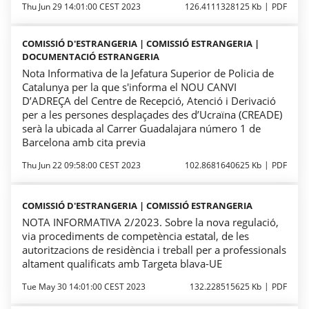
Thu Jun 29 14:01:00 CEST 2023
126.4111328125 Kb
PDF
COMISSIÓ D'ESTRANGERIA | COMISSIÓ ESTRANGERIA |
DOCUMENTACIÓ ESTRANGERIA
Nota Informativa de la Jefatura Superior de Policia de
Catalunya per la que s'informa el NOU CANVI
D’ADREÇA del Centre de Recepció, Atenció i Derivació
per a les persones desplaçades des d’Ucraïna (CREADE)
serà la ubicada al Carrer Guadalajara número 1 de
Barcelona amb cita previa
Thu Jun 22 09:58:00 CEST 2023
102.8681640625 Kb
PDF
COMISSIÓ D'ESTRANGERIA | COMISSIÓ ESTRANGERIA
NOTA INFORMATIVA 2/2023. Sobre la nova regulació,
via procediments de competència estatal, de les
autoritzacions de residència i treball per a professionals
altament qualificats amb Targeta blava-UE
Tue May 30 14:01:00 CEST 2023
132.228515625 Kb
PDF