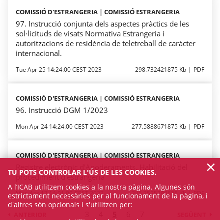
COMISSIÓ D'ESTRANGERIA | COMISSIÓ ESTRANGERIA
97. Instrucció conjunta dels aspectes pràctics de les
sol·licituds de visats Normativa Estrangeria i
autoritzacions de residència de teletreball de caràcter
internacional.
Tue Apr 25 14:24:00 CEST 2023
298.732421875 Kb
PDF
COMISSIÓ D'ESTRANGERIA | COMISSIÓ ESTRANGERIA
96. Instrucció DGM 1/2023
Mon Apr 24 14:24:00 CEST 2023
277.5888671875 Kb
PDF
COMISSIÓ D'ESTRANGERIA | COMISSIÓ ESTRANGERIA
×
Registre electrònic d'Apoderaments. Habilitació del
TU POTS CONTROLAR L'ÚS DE LES COOKIES.
procediment d'estrangeria
A l’ICAB utilitzem cookies a la nostra pàgina. Algunes són
Mon Apr 17 14:01:00 CEST 2023
385.3525390625 Kb
PDF
estrictament necessàries per al funcionament de la pàgina, i
d'altres són opcionals i s'utilitzen per:
3
4
5
6
7
ANTERIOR
SEGÜENT