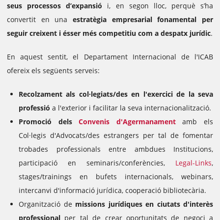
seus processos d’expansió
i, en segon lloc, perquè s’ha
convertit en una
estratègia empresarial fonamental per
seguir creixent i ésser més competitiu com a despatx jurídic
.
En aquest sentit, el Departament Internacional de l'ICAB
ofereix els següents serveis:
Recolzament als col·legiats/des en l'exercici de la seva
professió
a l'exterior i facilitar la seva internacionalització.
Promoció dels
Convenis d'Agermanament
amb els
Col·legis d'Advocats/des estrangers per tal de fomentar
trobades professionals entre ambdues Institucions,
participació en seminaris/conferències,
Legal-Links
,
stages/trainings en bufets internacionals, webinars,
intercanvi d'informació jurídica, cooperació bibliotecària.
Organització de
missions jurídiques en ciutats d'interès
professional
per tal de crear oportunitats de negoci a