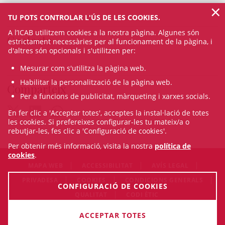
×
TU POTS CONTROLAR L'ÚS DE LES COOKIES.
A l’ICAB utilitzem cookies a la nostra pàgina. Algunes són
Contacte
estrictament necessàries per al funcionament de la pàgina, i
d'altres són opcionals i s'utilitzen per:
Mesurar com s'utilitza la pàgina web.
Habilitar la personalització de la pàgina web.
Comparteix
Per a funcions de publicitat, màrqueting i xarxes socials.
En fer clic a 'Acceptar totes', acceptes la instal·lació de totes
les cookies. Si prefereixes configurar-les tu mateix/a o
rebutjar-les, fes clic a 'Configuració de cookies'.
Per obtenir més informació, visita la nostra
política de
cookies
.
MAPA WEB
ACCESSIBILITAT
AVÍS LEGAL
PRIVADESA
COOKIES
CONDICIONS GENERALS
CONFIGURACIÓ DE COOKIES
QUALITAT
CODI ÈTIC
© Thu Aug 06 21:15:00 CEST 2026 Il·lustre Col·legi de
ACCEPTAR TOTES
l'Advocacia de Barcelona. Tots els drets són reservats.