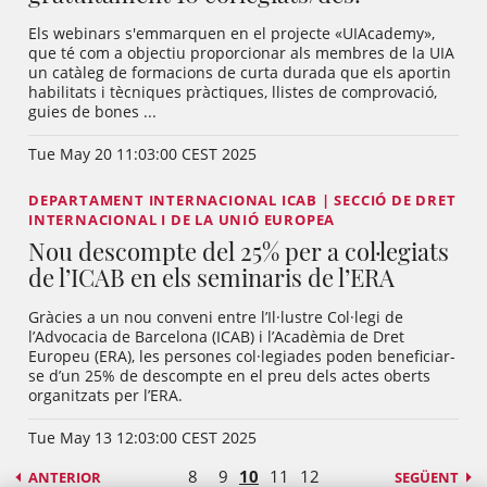
Els webinars s'emmarquen en el projecte «UIAcademy»,
que té com a objectiu proporcionar als membres de la UIA
un catàleg de formacions de curta durada que els aportin
habilitats i tècniques pràctiques, llistes de comprovació,
guies de bones ...
Tue May 20 11:03:00 CEST 2025
DEPARTAMENT INTERNACIONAL ICAB | SECCIÓ DE DRET
INTERNACIONAL I DE LA UNIÓ EUROPEA
Nou descompte del 25% per a col·legiats
de l’ICAB en els seminaris de l’ERA
Gràcies a un nou conveni entre l’Il·lustre Col·legi de
l’Advocacia de Barcelona (ICAB) i l’Acadèmia de Dret
Europeu (ERA), les persones col·legiades poden beneficiar-
se d’un 25% de descompte en el preu dels actes oberts
organitzats per l’ERA.
Tue May 13 12:03:00 CEST 2025
8
9
10
11
12
ANTERIOR
SEGÜENT