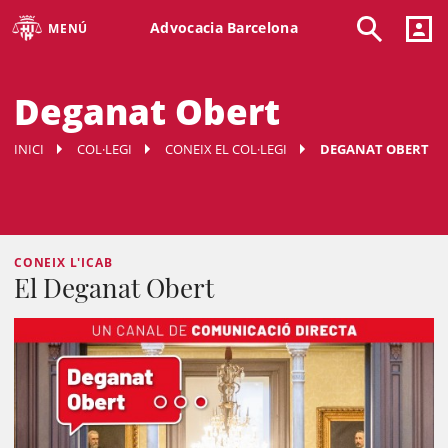
Advocacia Barcelona
MENÚ
Deganat Obert
INICI
COL·LEGI
CONEIX EL COL·LEGI
DEGANAT OBERT
CONEIX L'ICAB
El Deganat Obert