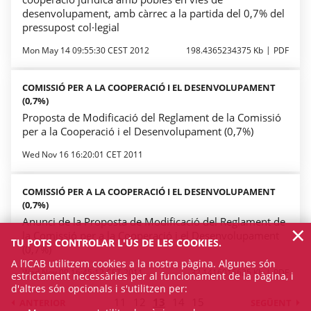
desenvolupament, amb càrrec a la partida del 0,7% del
pressupost col·legial
Mon May 14 09:55:30 CEST 2012
198.4365234375 Kb
PDF
COMISSIÓ PER A LA COOPERACIÓ I EL DESENVOLUPAMENT
(0,7%)
Proposta de Modificació del Reglament de la Comissió
per a la Cooperació i el Desenvolupament (0,7%)
Wed Nov 16 16:20:01 CET 2011
COMISSIÓ PER A LA COOPERACIÓ I EL DESENVOLUPAMENT
(0,7%)
Anunci de la Proposta de Modificació del Reglament de
×
la Comissió per a la Cooperació i el Desenvolupament
TU POTS CONTROLAR L'ÚS DE LES COOKIES.
(0,7%)
A l’ICAB utilitzem cookies a la nostra pàgina. Algunes són
Wed Nov 09 16:45:12 CET 2011
32.1416015625 Kb
PDF
estrictament necessàries per al funcionament de la pàgina, i
d'altres són opcionals i s'utilitzen per:
11
12
13
14
15
ANTERIOR
SEGÜENT