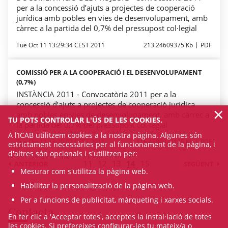
per a la concessió d’ajuts a projectes de cooperació
jurídica amb pobles en vies de desenvolupament, amb
càrrec a la partida del 0,7% del pressupost col·legial
Tue Oct 11 13:29:34 CEST 2011
213.24609375 Kb
PDF
COMISSIÓ PER A LA COOPERACIÓ I EL DESENVOLUPAMENT
(0,7%)
INSTÀNCIA 2011 - Convocatòria 2011 per a la
concessió d’ajuts a projectes de cooperació jurídica
×
amb pobles en vies de desenvolupament, amb càrrec a
TU POTS CONTROLAR L'ÚS DE LES COOKIES.
la partida del 0,7% del pressupost col·legial
A l’ICAB utilitzem cookies a la nostra pàgina. Algunes són
Tue Oct 11 13:20:02 CEST 2011
116.4580078125 Kb
PDF
estrictament necessàries per al funcionament de la pàgina, i
d'altres són opcionals i s'utilitzen per:
11
12
13
14
15
ANTERIOR
SEGÜENT
Mesurar com s'utilitza la pàgina web.
Habilitar la personalització de la pàgina web.
Per a funcions de publicitat, màrqueting i xarxes socials.
Contacta
En fer clic a 'Acceptar totes', acceptes la instal·lació de totes
les cookies. Si prefereixes configurar-les tu mateix/a o