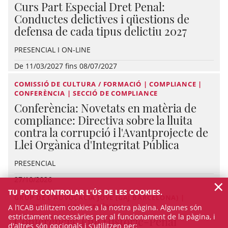
Curs Part Especial Dret Penal:
Conductes delictives i qüestions de
defensa de cada tipus delictiu 2027
PRESENCIAL I ON-LINE
De 11/03/2027 fins 08/07/2027
COMISSIÓ DE CULTURA / FORMACIÓ | COMPLIANCE |
CONFERÈNCIA | SECCIÓ DE COMPLIANCE
Conferència: Novetats en matèria de
compliance: Directiva sobre la lluita
contra la corrupció i l'Avantprojecte de
Llei Orgànica d'Integritat Pública
PRESENCIAL
×
27/10/2026
TU POTS CONTROLAR L'ÚS DE LES COOKIES.
GRUP DE L'ADVOCACIA JOVE (GAJ BARCELONA) |
PENITENCIARI | CONFERÈNCIA
A l’ICAB utilitzem cookies a la nostra pàgina. Algunes són
estrictament necessàries per al funcionament de la pàgina, i
Conferència: Full Històric-Penal
d'altres són opcionals i s'utilitzen per: