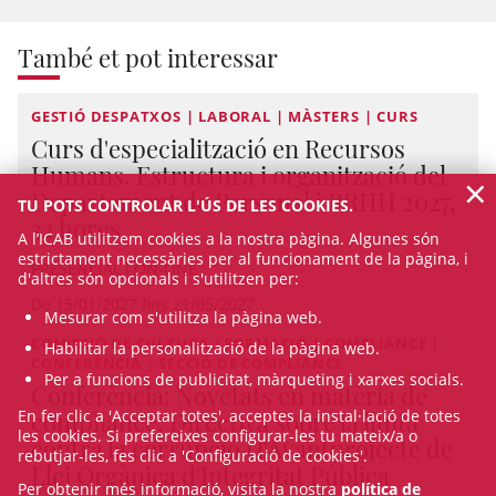
També et pot interessar
GESTIÓ DESPATXOS | LABORAL | MÀSTERS | CURS
Curs d'especialització en Recursos
Humans. Estructura i organització del
×
Departament de Personal i RRHH 2027,
TU POTS CONTROLAR L'ÚS DE LES COOKIES.
32 hores
A l’ICAB utilitzem cookies a la nostra pàgina. Algunes són
estrictament necessàries per al funcionament de la pàgina, i
PRESENCIAL I ON-LINE
d'altres són opcionals i s'utilitzen per:
De 15/01/2027 fins 21/05/2027
Mesurar com s'utilitza la pàgina web.
COMISSIÓ DE CULTURA / FORMACIÓ | COMPLIANCE |
Habilitar la personalització de la pàgina web.
CONFERÈNCIA | SECCIÓ DE COMPLIANCE
Per a funcions de publicitat, màrqueting i xarxes socials.
Conferència: Novetats en matèria de
compliance: Directiva sobre la lluita
En fer clic a 'Acceptar totes', acceptes la instal·lació de totes
les cookies. Si prefereixes configurar-les tu mateix/a o
contra la corrupció i l'Avantprojecte de
rebutjar-les, fes clic a 'Configuració de cookies'.
Llei Orgànica d'Integritat Pública
Per obtenir més informació, visita la nostra
política de