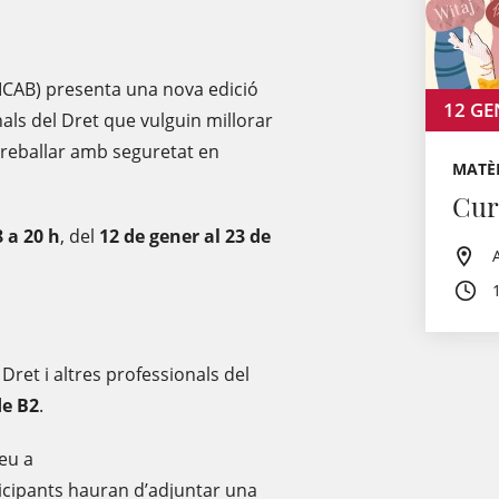
 (ICAB) presenta una nova edició
12
GE
nals del Dret que vulguin millorar
treballar amb seguretat en
MATÈR
Cur
8 a 20 h
, del
12 de gener al 23 de
Dret i altres professionals del
de
B2
.
reu a
ticipants hauran d’adjuntar una