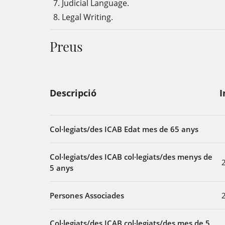
Judicial Language.
Legal Writing.
Preus
Descripció
I
Col·legiats/des ICAB Edat mes de 65 anys
Col·legiats/des ICAB col·legiats/des menys de
5 anys
Persones Associades
Col·legiats/des ICAB col·legiats/des mes de 5