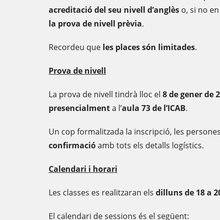
acreditació del seu nivell d’anglès
o, si no e
la prova de nivell prèvia
.
Recordeu que
les places són limitades
.
Prova de nivell
La prova de nivell tindrà lloc el
8 de gener de 2
presencialment
a l’
aula 73 de l’ICAB
.
Un cop formalitzada la inscripció, les persone
confirmació
amb tots els detalls logístics.
Calendari i horari
Les classes es realitzaran els
dilluns de
18 a 2
El calendari de sessions és el següent: