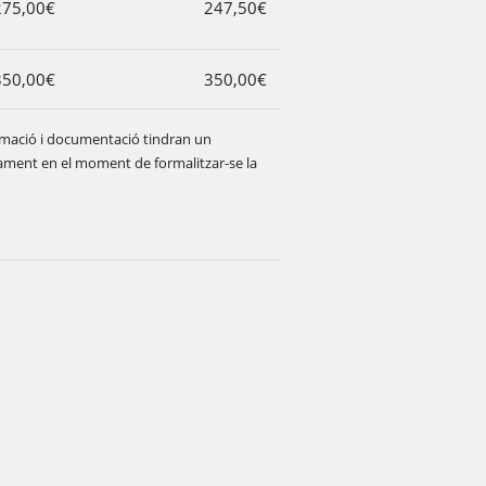
275,00€
247,50€
350,00€
350,00€
formació i documentació tindran un
ament en el moment de formalitzar-se la