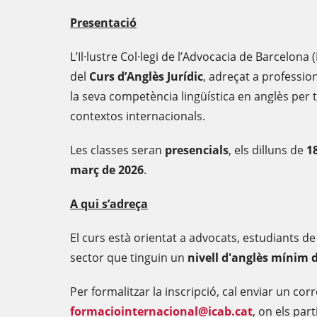
Presentació
L’Il·lustre Col·legi de l’Advocacia de Barcelona
del
Curs d’Anglès Jurídic
, adreçat a professio
la seva competència lingüística en anglès per 
contextos internacionals.
Les classes seran
presencials
, els dilluns de
1
març de 2026
.
A qui s’adreça
El curs està orientat a advocats, estudiants de 
sector que tinguin un
nivell d'anglès mínim 
Per formalitzar la inscripció, cal enviar un cor
formaciointernacional@icab.cat
, on els par