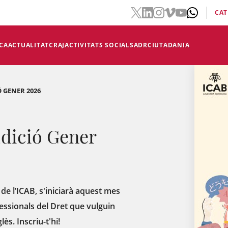
CAT
CA
ACTUALITAT
CRAJ
ACTIVITATS SOCIALS
ADR
CIUTADANIA
Ó GENER 2026
Edició Gener
de l’ICAB, s'iniciarà aquest mes
essionals del Dret que vulguin
ès. Inscriu-t'hi!