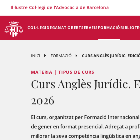
×
Il·lustre Col·legi de l'Advocacia de Barcelona
COL·LEGI
DEGANAT OBERT
SERVEIS
FORMACIÓ
BIBLIOTE
INICI
FORMACIÓ
CURS ANGLÈS JURÍDIC. EDICI
MATÈRIA | TIPUS DE CURS
Curs Anglès Jurídic. 
2026
El curs, organitzat per Formació Internacional 
de gener en format presencial. Adreçat a prof
millorar la seva competència lingüística en angl