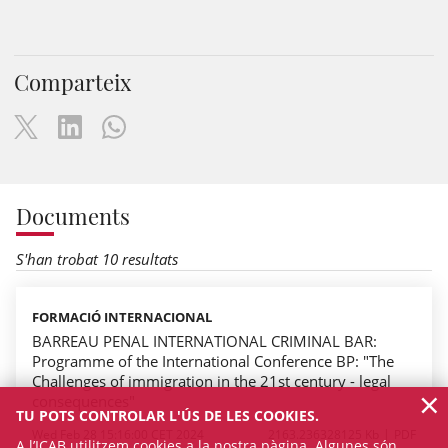
Comparteix
Documents
S'han trobat 10 resultats
FORMACIÓ INTERNACIONAL
BARREAU PENAL INTERNATIONAL CRIMINAL BAR:
Programme of the International Conference BP: "The
Challenges of immigration in the 21st century - legal
×
consequences"
TU POTS CONTROLAR L'ÚS DE LES COOKIES.
Wed Feb 28 15:16:00 CET 2024
2163.236328125 Kb
PDF
A l’ICAB utilitzem cookies a la nostra pàgina. Algunes són