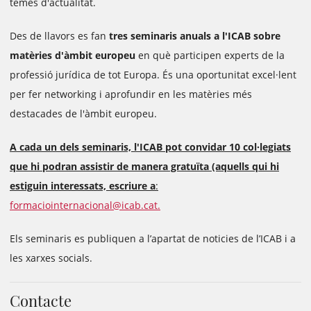
temes d'actualitat.
Des de llavors es fan
tres seminaris anuals a l'ICAB sobre
matèries d'àmbit europeu
en què participen experts de la
professió jurídica de tot Europa. És una oportunitat excel·lent
per fer networking i aprofundir en les matèries més
destacades de l'àmbit europeu.
A cada un dels seminaris, l'ICAB pot convidar 10 col·legiats
que hi podran assistir de manera gratuïta (aquells qui hi
estiguin interessats, escriure a
:
formaciointernacional@icab.cat.
Els seminaris es publiquen a l’apartat de noticies de l’ICAB i a
les xarxes socials.
Contacte