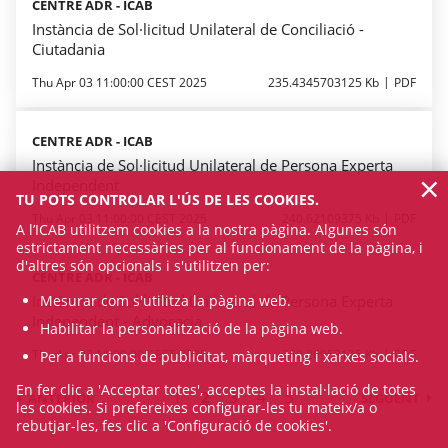
CENTRE ADR - ICAB
Instància de Sol·licitud Unilateral de Conciliació -
Ciutadania
Thu Apr 03 11:00:00 CEST 2025
235.4345703125 Kb
PDF
CENTRE ADR - ICAB
Instància de Sol·licitud Unilateral de Persona Experta
×
Independent
TU POTS CONTROLAR L'ÚS DE LES COOKIES.
Thu Apr 03 11:00:00 CEST 2025
240.62109375 Kb
PDF
A l’ICAB utilitzem cookies a la nostra pàgina. Algunes són
estrictament necessàries per al funcionament de la pàgina, i
d'altres són opcionals i s'utilitzen per:
CENTRE ADR - ICAB
Instància de Sol·licitud Unilateral de Persona Experta
Mesurar com s'utilitza la pàgina web.
Independent - Advocacia
Habilitar la personalització de la pàgina web.
Thu Apr 03 11:00:00 CEST 2025
288.26953125 Kb
PDF
Per a funcions de publicitat, màrqueting i xarxes socials.
En fer clic a 'Acceptar totes', acceptes la instal·lació de totes
1
2
3
4
5
ANTERIOR
SEGÜENT
les cookies. Si prefereixes configurar-les tu mateix/a o
rebutjar-les, fes clic a 'Configuració de cookies'.