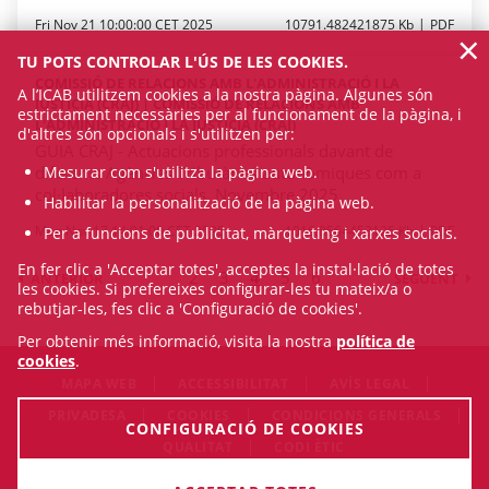
Fri Nov 21 10:00:00 CET 2025
10791.482421875 Kb
PDF
×
TU POTS CONTROLAR L'ÚS DE LES COOKIES.
COMISSIÓ DE RELACIONS AMB L'ADMINISTRACIÓ I LA
A l’ICAB utilitzem cookies a la nostra pàgina. Algunes són
JUSTÍCIA (CRAJ) | COMISSIÓ DE RELACIONS AMB
estrictament necessàries per al funcionament de la pàgina, i
L'ADMINISTRACIÓ I LA JUSTÍCIA (CRAJ)
d'altres són opcionals i s'utilitzen per:
GUIA CRAJ - Actuacions professionals davant de
diferents Agències Tributàries autonòmiques com a
Mesurar com s'utilitza la pàgina web.
col·laboradores socials. Novembre 2025
Habilitar la personalització de la pàgina web.
Mon Nov 17 14:01:00 CET 2025
1016.8564453125 Kb
PDF
Per a funcions de publicitat, màrqueting i xarxes socials.
En fer clic a 'Acceptar totes', acceptes la instal·lació de totes
2
3
4
5
6
ANTERIOR
SEGÜENT
les cookies. Si prefereixes configurar-les tu mateix/a o
rebutjar-les, fes clic a 'Configuració de cookies'.
Per obtenir més informació, visita la nostra
política de
cookies
.
MAPA WEB
ACCESSIBILITAT
AVÍS LEGAL
PRIVADESA
COOKIES
CONDICIONS GENERALS
CONFIGURACIÓ DE COOKIES
QUALITAT
CODI ÈTIC
© Fri Aug 07 20:10:11 CEST 2026 Il·lustre Col·legi de l'Advocacia