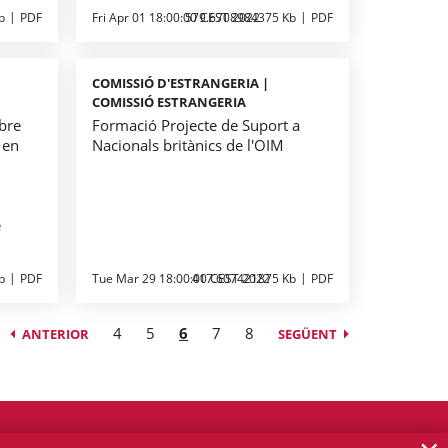
b
PDF
Fri Apr 01 18:00:00 CEST 2022
579.6708984375 Kb
PDF
COMISSIÓ D'ESTRANGERIA |
A
COMISSIÓ ESTRANGERIA
bre
Formació Projecte de Suport a
 en
Nacionals britànics de l'OIM
e
b
PDF
Tue Mar 29 18:00:00 CEST 2022
417.607421875 Kb
PDF
4
5
6
7
8
ANTERIOR
SEGÜENT