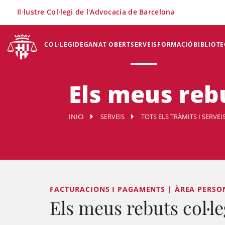
×
Il·lustre Col·legi de l'Advocacia de Barcelona
COL·LEGI
DEGANAT OBERT
SERVEIS
FORMACIÓ
BIBLIOTE
Els meus rebu
INICI
SERVEIS
TOTS ELS TRÀMITS I SERVEI
FACTURACIONS I PAGAMENTS | ÀREA PERSO
Els meus rebuts col·le