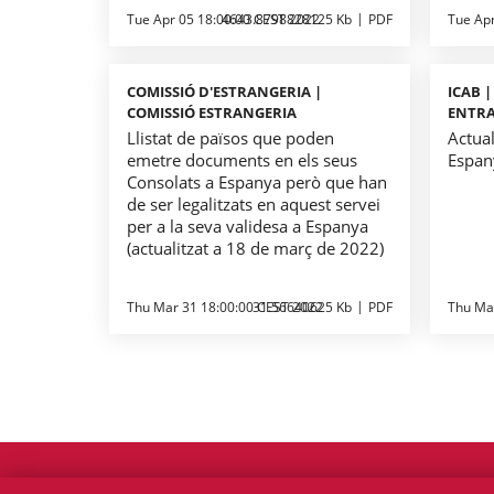
Tue Apr 05 18:00:00 CEST 2022
4643.8798828125 Kb
PDF
Tue Ap
COMISSIÓ D'ESTRANGERIA |
ICAB 
COMISSIÓ ESTRANGERIA
ENTR
Llistat de països que poden
Actual
emetre documents en els seus
Espan
Consolats a Espanya però que han
de ser legalitzats en aquest servei
per a la seva validesa a Espanya
(actualitzat a 18 de març de 2022)
Thu Mar 31 18:00:00 CEST 2022
31.56640625 Kb
PDF
Thu Ma