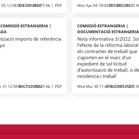
r 05 12:58:00 CEST 2022
358.396484375 Kb
PDF
Mon Apr 04 18:00:00 CEST 2022
257.486328125 K
| COMISSIÓ ESTRANGERIA |
COMISSIÓ ESTRANGERIA |
ADA
DOCUMENTACIÓ ESTRANGERI
ització Imports de referència
Nota informativa 3/2022. So
ya
l’efecte de la reforma laboral
els contractes de treball que
s’aporten en el marc d’un
expedient de sol·licitud
d’autorització de treball, o d
residència i treball
r 31 12:58:00 CEST 2022
364.712890625 Kb
PDF
Wed Mar 30 11:49:00 CEST 2022
218.2294921875 K