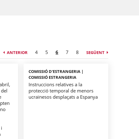
4
5
6
7
8
ANTERIOR
SEGÜENT
COMISSIÓ D'ESTRANGERIA |
COMISSIÓ ESTRANGERIA
bril,
Instruccions relatives a la
 del
protecció temporal de menors
e
ucraïnesos desplaçats a Espanya
opten
 no
i
a