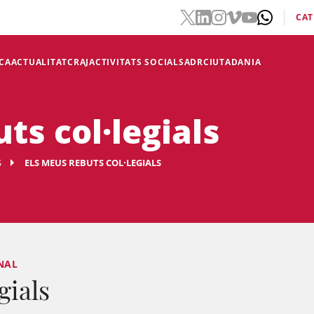
CAT
CA
ACTUALITAT
CRAJ
ACTIVITATS SOCIALS
ADR
CIUTADANIA
ts col·legials
S
ELS MEUS REBUTS COL·LEGIALS
NAL
gials