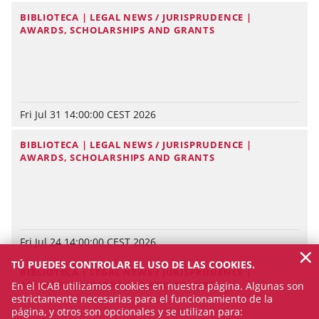
BIBLIOTECA | LEGAL NEWS / JURISPRUDENCE |
AWARDS, SCHOLARSHIPS AND GRANTS
Fri Jul 31 14:00:00 CEST 2026
BIBLIOTECA | LEGAL NEWS / JURISPRUDENCE |
AWARDS, SCHOLARSHIPS AND GRANTS
Fri Jul 24 14:00:00 CEST 2026
×
TÚ PUEDES CONTROLAR EL USO DE LAS COOKIES.
BIBLIOTECA | LEGAL NEWS / JURISPRUDENCE |
AWARDS, SCHOLARSHIPS AND GRANTS
En el ICAB utilizamos cookies en nuestra página. Algunas son
estrictamente necesarias para el funcionamiento de la
página, y otros son opcionales y se utilizan para: