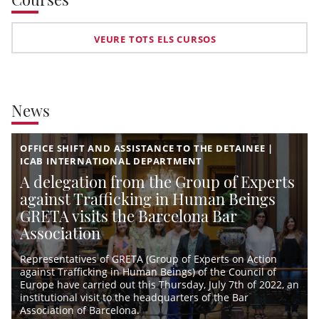
VEURE TOTS ELS CURSOS
News
OFFICE SHIFT AND ASSISTANCE TO THE DETAINEE |
ICAB INTERNATIONAL DEPARTMENT
A delegation from the Group of Experts
against Trafficking in Human Beings
GRETA visits the Barcelona Bar
Association
Representatives of GRETA (Group of Experts on Action
against Trafficking in Human Beings) of the Council of
Europe have carried out this Thursday, July 7th of 2022, an
institutional visit to the headquarters of the Bar
Association of Barcelona.