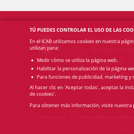
TÚ PUEDES CONTROLAR EL USO DE LAS COO
Il·lustre Col·l
En el ICAB utilizamos cookies en nuestra pági
utilizan para:
de l'Advocaci
Medir cómo se utiliza la página web.
c/ Mallorca, 283
08037 Barcelona
Habilitar la personalización de la página we
Tel. 934 961 880
Para funciones de publicidad, marketing y 
Al hacer clic en 'Aceptar todas', aceptas la ins
de cookies'.
Para obtener más información, visite nuestra
ETHICAL CODE
COOKIES TERMS & CONDITI
© Fri Aug 07