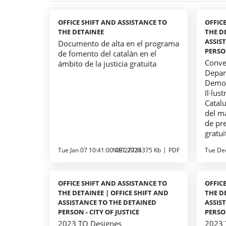
OFFICE SHIFT AND ASSISTANCE TO
OFFIC
THE DETAINEE
THE D
ASSIS
Documento de alta en el programa
PERSON
de fomento del catalán en el
Conve
ámbito de la justicia gratuita
Depar
Democr
Il·lus
Catal
del m
de pre
gratu
Tue Jan 07 10:41:00 CET 2025
149.27734375 Kb
PDF
Tue De
OFFICE SHIFT AND ASSISTANCE TO
OFFIC
THE DETAINEE | OFFICE SHIFT AND
THE D
ASSISTANCE TO THE DETAINED
ASSIS
PERSON - CITY OF JUSTICE
PERSON
2023 TO Designes
2023 