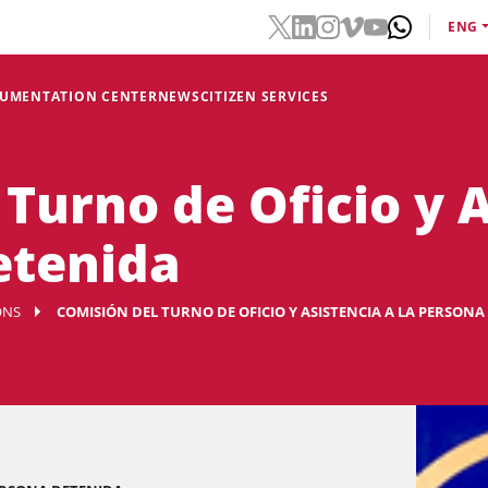
ENG
CUMENTATION CENTER
NEWS
CITIZEN SERVICES
Turno de Oficio y A
etenida
ONS
COMISIÓN DEL TURNO DE OFICIO Y ASISTENCIA A LA PERSONA