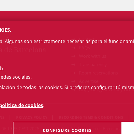
KIES.
egi
Contact
na. Algunas son estrictamente necesarias para el funcionami
a de Barcelona
FAQs
Work with us
Transparency
b.
Room reservations
redes sociales.
Advertise
talación de todas las cookies. Si prefieres configurar tú mism
GAJ (Young Advocacy Grou
política de cookies
.
ONS
PRIVACY POLICY
RECORDING TEMS & CONDITIONS
 06:19:25 CEST 2026 Il·lustre Col·legi de l'Advocacia de Barcelona. All ri
CONFIGURE COOKIES