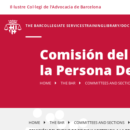
×
Il·lustre Col·legi de l'Advocacia de Barcelona
THE BAR
COLLEGIATE SERVICES
TRAINING
LIBRARY/DO
Comisión del 
la Persona D
HOME
THE BAR
COMMITTEES AND SECTI
HOME
THE BAR
COMMITTEES AND SECTIONS