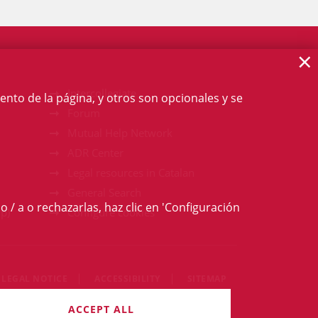
×
Intercollegiate
ento de la página, y otros son opcionales y se
Forum
Mutual Help Network
ADR Center
Legal resources in Catalan
General Search
o / a o rechazarlas, haz clic en 'Configuración
p)
Configure cookies
LEGAL NOTICE
ACCESSIBILITY
SITEMAP
gths reserved
ACCEPT ALL