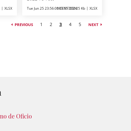
XLSX
Tue Jun 25 23:56:00 CEST 2024
189.95703125 Kb
XLSX
1
2
3
4
5
PREVIOUS
NEXT
n
no de Oficio