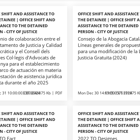
E SHIFT AND ASSISTANCE TO
OFFICE SHIFT AND ASSISTANCE
ETAINEE | OFFICE SHIFT AND
THE DETAINEE | OFFICE SHIFT 
TANCE TO THE DETAINED
ASSISTANCE TO THE DETAINED
 - CITY OF JUSTICE
PERSON - CITY OF JUSTICE
nio de colaboración entre el
Consejo de la Abogacía Catal
tamento de Justicia y Calidad
Líneas generales de propues
ática y el Consell dels
para una modificación de la 
tres Col·legis d'Advocats de
Justicia Gratuita (2024)
unya para el establecimiento
arco de actuación en materia
stación de asistencia jurídica
ita durante el año 2025
c 31 10:00:00 CET 2024
338.8046875 Kb
PDF
Mon Dec 30 14:01:00 CET 2024
1365.0576171875 K
E SHIFT AND ASSISTANCE TO
OFFICE SHIFT AND ASSISTANCE
ETAINEE | OFFICE SHIFT AND
THE DETAINEE | OFFICE SHIFT 
TANCE TO THE DETAINED
ASSISTANCE TO THE DETAINED
 - CITY OF JUSTICE
PERSON - CITY OF JUSTICE
TO Fact
2022 TO Designes