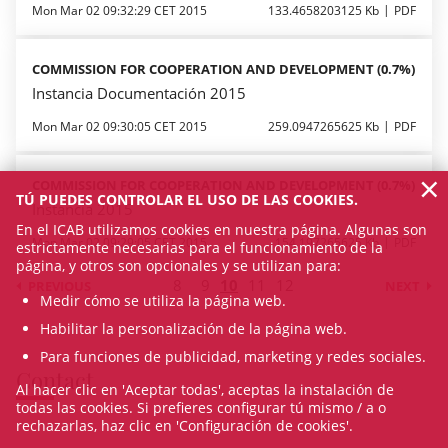
Mon Mar 02 09:32:29 CET 2015
133.4658203125 Kb
PDF
COMMISSION FOR COOPERATION AND DEVELOPMENT (0.7%)
Instancia Documentación 2015
Mon Mar 02 09:30:05 CET 2015
259.0947265625 Kb
PDF
×
COMMISSION FOR COOPERATION AND DEVELOPMENT (0.7%)
TÚ PUEDES CONTROLAR EL USO DE LAS COOKIES.
Instancia 2015
En el ICAB utilizamos cookies en nuestra página. Algunas son
Mon Mar 02 09:29:05 CET 2015
154.197265625 Kb
PDF
estrictamente necesarias para el funcionamiento de la
página, y otros son opcionales y se utilizan para:
8
9
10
11
12
PREVIOUS
NEXT
Medir cómo se utiliza la página web.
Habilitar la personalización de la página web.
Para funciones de publicidad, marketing y redes sociales.
Contact
Al hacer clic en 'Aceptar todas', aceptas la instalación de
todas las cookies. Si prefieres configurar tú mismo / a o
rechazarlas, haz clic en 'Configuración de cookies'.