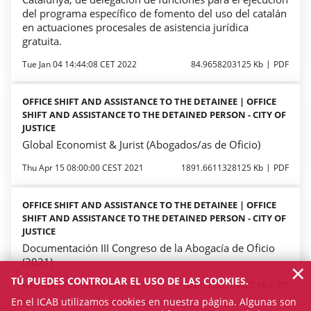
del programa específico de fomento del uso del catalán
en actuaciones procesales de asistencia jurídica
gratuita.
Tue Jan 04 14:44:08 CET 2022
84.9658203125 Kb
PDF
OFFICE SHIFT AND ASSISTANCE TO THE DETAINEE | OFFICE
SHIFT AND ASSISTANCE TO THE DETAINED PERSON - CITY OF
JUSTICE
Global Economist & Jurist (Abogados/as de Oficio)
Thu Apr 15 08:00:00 CEST 2021
1891.6611328125 Kb
PDF
OFFICE SHIFT AND ASSISTANCE TO THE DETAINEE | OFFICE
SHIFT AND ASSISTANCE TO THE DETAINED PERSON - CITY OF
JUSTICE
Documentación III Congreso de la Abogacía de Oficio
(2021)
×
TÚ PUEDES CONTROLAR EL USO DE LAS COOKIES.
Wed Apr 07 22:22:00 CEST 2021
5281.5322265625 Kb
ZIP
En el ICAB utilizamos cookies en nuestra página. Algunas son