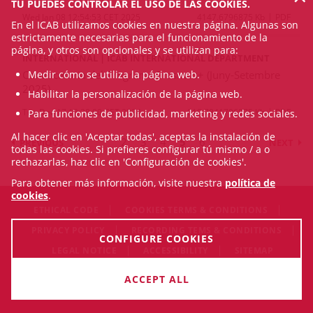
TÚ PUEDES CONTROLAR EL USO DE LAS COOKIES.
Wed Jan 08 12:54:53 CET 2025
4147.6796875 Kb
PDF
En el ICAB utilizamos cookies en nuestra página. Algunas son
estrictamente necesarias para el funcionamiento de la
página, y otros son opcionales y se utilizan para:
INTERNATIONAL | ICAB INTERNATIONAL DEPARTMENT
Medir cómo se utiliza la página web.
Convocatoria del Programa Erasmus+ (Juny-Setembre
2025)
Habilitar la personalización de la página web.
Tue Dec 17 13:28:00 CET 2024
819.7841796875 Kb
PDF
Para funciones de publicidad, marketing y redes sociales.
Al hacer clic en 'Aceptar todas', aceptas la instalación de
2
3
4
5
6
PREVIOUS
NEXT
todas las cookies. Si prefieres configurar tú mismo / a o
rechazarlas, haz clic en 'Configuración de cookies'.
Para obtener más información, visite nuestra
política de
cookies
.
ETHICAL CODE
COOKIES TERMS & CONDITIONS
PRIVACY POLICY
RECORDING TEMS & CONDITIONS
CONFIGURE COOKIES
LEGAL NOTICE
ACCESSIBILITY
SITEMAP
© Fri Aug 07 17:59:50 CEST 2026 Il·lustre Col·legi de l'Advocacia
ACCEPT ALL
de Barcelona. All rigths reserved