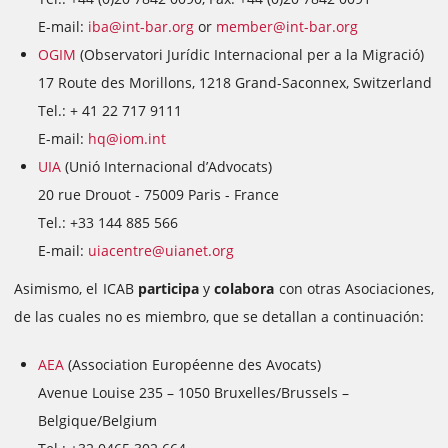
E-mail:
iba@int-bar.org
or
member@int-bar.org
OGIM
(Observatori Jurídic Internacional per a la Migració)
17 Route des Morillons, 1218 Grand-Saconnex, Switzerland
Tel.: + 41 22 717 9111
E-mail:
hq@iom.int
UIA
(Unió Internacional d’Advocats)
20 rue Drouot - 75009 Paris - France
Tel.: +33 144 885 566
E-mail:
uiacentre@uianet.org
Asimismo, el ICAB
participa
y
colabora
con otras Asociaciones,
de las cuales no es miembro, que se detallan a continuación:
AEA
(Association Européenne des Avocats)
Avenue Louise 235 – 1050 Bruxelles/Brussels –
Belgique/Belgium