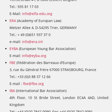
Tel.: 935 81 17 03
E-Mail:
info@elfa-edu.org
ERA
(Academy of Europan Law)
Metzer Allee 4, D-54295 Trier, GERMANY
Tel.: + 49 (0)651 937 37 0
e-mail:
info@era.int
EYBA
(European Young Bar Association)
E-mail:
info@eyba.org
FBE
(Fédération des Barreaux d’Europe)
3, rue du Général Frère 67000 STRASBOURG, France
Tel.: +33 (0)3 88 37 12 66
E-mail :
fbe@fbe.org
IBA
(International Bar Association)
4th Floor, 10 St Bride Street, London EC4A 4AD, United
Kingdom
Tel.: +44 (0)20 7842 0090, Fax: +44 (0)20 7842 0091