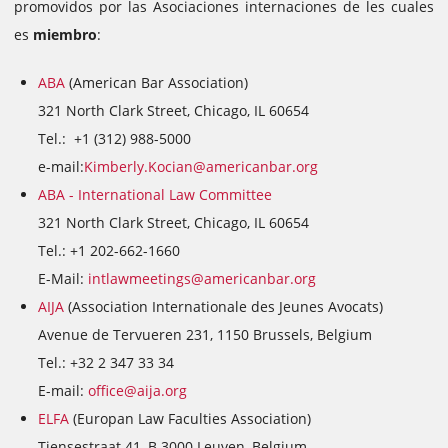
promovidos por las Asociaciones internaciones de les cuales
es
miembro
:
ABA
(American Bar Association)
321 North Clark Street, Chicago, IL 60654
Tel.: +1 (312) 988-5000
e-mail:
Kimberly.Kocian@americanbar.org
ABA -
International Law Committee
321 North Clark Street, Chicago, IL 60654
Tel.: +1 202-662-1660
E-Mail:
intlawmeetings@americanbar.org
AIJA
(Association Internationale des Jeunes Avocats)
Avenue de Tervueren 231, 1150 Brussels, Belgium
Tel.: +32 2 347 33 34
E-mail:
office@aija.org
ELFA
(Europan Law Faculties Association)
Tiensestraat 41, B 3000 Leuven, Belgium