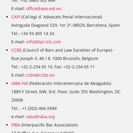
Tel.: +32 0465 302 664
E-mail:
office@aea-eal.eu
CAPI
(Col·legi d´Advocats Penal Internacional)
Avinguda Diagonal 529, 1er 2ª, 08029, Barcelona, Spain
Tel.: +34 93 405 14 24
E-mail:
info@bpi-icb.com
CCBE
(Council of Bars and Law Societies of Europe)
Rue Joseph II, 40 / 8, 1000 Brussels, Belgium
Tel.: +32-2-234 65 10, Fax: +32-2-234 65 11
E-mail:
ccbe@ccbe.eu
IABA-FIA
(Federación Interamercana de Abogados)
1889 F Street, NW, 3rd. Floor, Suite 355 Washington, DC
20006
Tel.: +1 (202) 466-5944
e-mail:
iaba@iaba.org
IPBA
(Interpacific Bar Association)