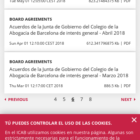
Tue May 01 12:05:00 CEST 2018
823.21484375 Kb
PDF
BOARD AGREEMENTS
Acuerdos de la Junta de Gobierno del Colegio de la
Abogacía de Barcelona de interés general - Abril 2018
Sun Apr 01 12:10:00 CEST 2018
612.341796875 Kb
PDF
BOARD AGREEMENTS
Acuerdos de la Junta de Gobierno del Colegio de la
Abogacía de Barcelona de interés general - Marzo 2018
Thu Mar 01 12:17:00 CET 2018
886.5 Kb
PDF
4
5
6
7
8
PREVIOUS
NEXT
×
TÚ PUEDES CONTROLAR EL USO DE LAS COOKIES.
En el ICAB utilizamos cookies en nuestra página. Algunas son
estrictamente necesarias para el funcionamiento de la
SECRETARÍA DE JUNTA DE GOBIERNO