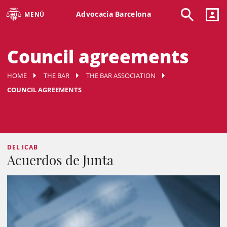
Advocacia Barcelona
MENÚ
Council agreements
HOME
THE BAR
THE BAR ASSOCIATION
COUNCIL AGREEMENTS
DEL ICAB
Acuerdos de Junta