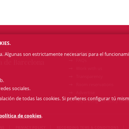
KIES.
egi
Contact
na. Algunas son estrictamente necesarias para el funcionami
a de Barcelona
FAQs
Work with us
Transparency
b.
Room reservations
redes sociales.
Advertise
talación de todas las cookies. Si prefieres configurar tú mism
GAJ (Young Advocacy Grou
política de cookies
.
ONS
PRIVACY POLICY
RECORDING TEMS & CONDITIONS