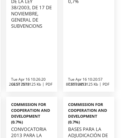
DE LA LEY
0,7%
38/2003, DE 17 DE
NOVIEMBRE,
GENERAL DE
SUBVENCIONS
Tue Apr 16 10:26:20
Tue Apr 16 10:20:57
266.517578125 Kb
CEST 2013
PDF
87.9189453125 Kb
CEST 2013
PDF
COMMISSION FOR
COMMISSION FOR
COOPERATION AND
COOPERATION AND
DEVELOPMENT
DEVELOPMENT
(0.7%)
(0.7%)
CONVOCATORIA
BASES PARA LA
2013 PARA LA
ADJUDICACIÓN DE