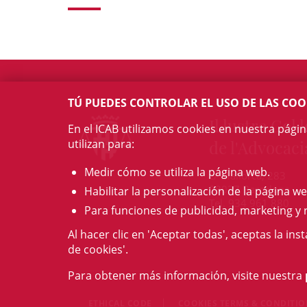
TÚ PUEDES CONTROLAR EL USO DE LAS COO
Il·lustre Col·l
En el ICAB utilizamos cookies en nuestra pági
utilizan para:
de l'Advocaci
Medir cómo se utiliza la página web.
c/ Mallorca, 283
08037 Barcelona
Habilitar la personalización de la página we
Tel. 934 961 880
Para funciones de publicidad, marketing y 
Al hacer clic en 'Aceptar todas', aceptas la ins
de cookies'.
Para obtener más información, visite nuestra
ETHICAL CODE
COOKIES TERMS & CONDITI