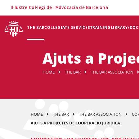
×
Il·lustre Col·legi de l'Advocacia de Barcelona
THE BAR
COLLEGIATE SERVICES
TRAINING
LIBRARY/DO
Ajuts a Proje
HOME
THE BAR
THE BAR ASSOCIATION
HOME
THE BAR
THE BAR ASSOCIATION
COR
AJUTS A PROJECTES DE COOPERACIÓ JURIDICA