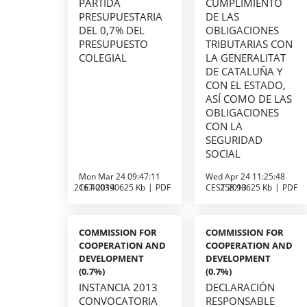
PARTIDA
CUMPLIMIENTO
PRESUPUESTARIA
DE LAS
DEL 0,7% DEL
OBLIGACIONES
PRESUPUESTO
TRIBUTARIAS CON
COLEGIAL
LA GENERALITAT
DE CATALUÑA Y
CON EL ESTADO,
ASÍ COMO DE LAS
OBLIGACIONES
CON LA
SEGURIDAD
SOCIAL
Mon Mar 24 09:47:11
Wed Apr 24 11:25:48
216.400390625 Kb
CET 2014
PDF
CEST 2013
258.90625 Kb
PDF
COMMISSION FOR
COMMISSION FOR
COOPERATION AND
COOPERATION AND
DEVELOPMENT
DEVELOPMENT
(0.7%)
(0.7%)
INSTANCIA 2013
DECLARACIÓN
CONVOCATORIA
RESPONSABLE