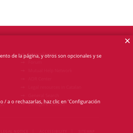
×
Intercollegiate
ento de la página, y otros son opcionales y se
Forum
Mutual Help Network
ADR Center
Legal resources in Catalan
General Search
o / a o rechazarlas, haz clic en 'Configuración
p)
Configure cookies
LEGAL NOTICE
ACCESSIBILITY
SITEMAP