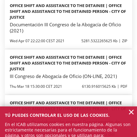
OFFICE SHIFT AND ASSISTANCE TO THE DETAINEE | OFFICE
SHIFT AND ASSISTANCE TO THE DETAINED PERSON - CITY OF
JUSTICE
Documentación III Congreso de la Abogacía de Oficio
(2021)
Wed Apr 07 22:22:00 CEST 2021
5281.5322265625 Kb
ZIP
OFFICE SHIFT AND ASSISTANCE TO THE DETAINEE | OFFICE
SHIFT AND ASSISTANCE TO THE DETAINED PERSON - CITY OF
JUSTICE
III Congreso de Abogacía de Oficio (ON-LINE, 2021)
Thu Mar 18 15:30:00 CET 2021
6130.916015625 Kb
PDF
OFFICE SHIFT AND ASSISTANCE TO THE DETAINEE | OFFICE
×
SHIFT AND ASSISTANCE TO THE DETAINED PERSON - CITY OF
JUSTICE
TÚ PUEDES CONTROLAR EL USO DE LAS COOKIES.
Convenio de colaboración entre el Departamento de
En el ICAB utilizamos cookies en nuestra página. Algunas son
Justicia y el Consejo de los Ilustres Colegios de
estrictamente necesarias para el funcionamiento de la
Abogados de Cataluña para el establecimiento del
página, y otros son opcionales y se utilizan para: