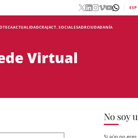
ESP
IOTECA
ACTUALIDAD
CRAJ
ACT. SOCIALES
ADR
CIUDADANÍA
ede Virtual
No soy u
Si aún no eres