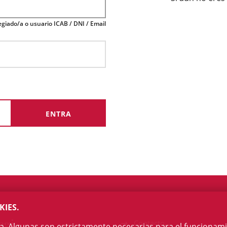
giado/a o usuario ICAB / DNI / Email
KIES.
egi
Contacto
na. Algunas son estrictamente necesarias para el funcionami