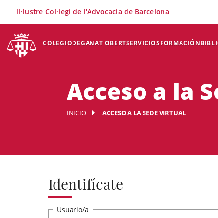
×
Il·lustre Col·legi de l'Advocacia de Barcelona
COLEGIO
DEGANAT OBERT
SERVICIOS
FORMACIÓN
BIBL
Acceso a la S
INICIO
ACCESO A LA SEDE VIRTUAL
Identifícate
Usuario/a