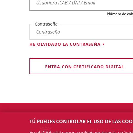
Número de cole
Contraseña
HE OLVIDADO LA CONTRASEÑA
ENTRA CON CERTIFICADO DIGITAL
TÚ PUEDES CONTROLAR EL USO DE LAS COO
Il·lustre Col·l
En el ICAB utilizamos cookies en nuestra pági