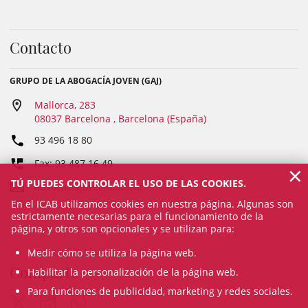
Contacto
GRUPO DE LA ABOGACÍA JOVEN (GAJ)
Mallorca, 283
08037 Barcelona , Barcelona (España)
93 496 18 80
Fax: 93 487 16 49
×
TÚ PUEDES CONTROLAR EL USO DE LAS COOKIES.
advocaciajove@icab.cat
En el ICAB utilizamos cookies en nuestra página. Algunas son
estrictamente necesarias para el funcionamiento de la
página, y otros son opcionales y se utilizan para:
Medir cómo se utiliza la página web.
Comparte
Habilitar la personalización de la página web.
Para funciones de publicidad, marketing y redes sociales.