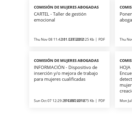
COMISIÓN DE MUJERES ABOGADAS
COMIS
CARTEL - Taller de gestión
Ponen
emocional
abog
Thu Nov 08 11:42:01 CET 2012
111.5283203125 Kb
PDF
Thu No
COMISIÓN DE MUJERES ABOGADAS
COMIS
INFORMACIÓN - Dispositivo de
HOJA 
inserción y/o mejora de trabajo
Encue
para mujeres cualificadas
detect
mujere
creac
Sun Oct 07 12:29:28 CEST 2012
374.482421875 Kb
PDF
Mon Jul