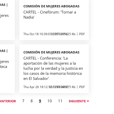
DAS |
COMISIÓN DE MUJERES ABOGADAS
CARTEL - Cinefórum: 'Tornar a
jeres
Nadia'
Thu Oct 18 10:39:01 CEST 2012
22.916015625 Kb
PDF
DAS |
COMISIÓN DE MUJERES ABOGADAS
CARTEL - Conferencia: 'La
jeres
aportación de las mujeres a la
teca
lucha por la verdad y la justicia en
los casos de la memoria histórica
en El Salvador'
Thu Apr 26 18:12:12 CEST 2012
93.1748046875 Kb
PDF
7
8
9
10
11
ANTERIOR
SIGUIENTE