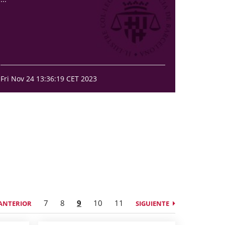
Fri Nov 24 13:36:19 CET 2023
7
8
9
10
11
ANTERIOR
SIGUIENTE