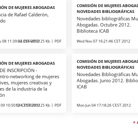
COMISIÓN DE MUJERES ABOGA
IÓN DE MUJERES ABOGADAS
NOVEDADES BIBLIOGRÁFICAS
cia de Rafael Calderón,
Novedades bibliográficas Mu
ado
Abogadas. Octubre 2012.
Biblioteca ICAB
v 08 11:39:02 CET 2012
94.3564453125 Kb
PDF
Wed Nov 07 16:21:46 CET 2012
COMISIÓN DE MUJERES ABOGA
IÓN DE MUJERES ABOGADAS
NOVEDADES BIBLIOGRÁFICAS
DE INSCRIPCIÓN -
Novedades Bibliográficas Mu
ntro-networking de mujeres
Abogadas. Junio 2012. Biblio
ives, mujeres creativas y
ICAB
s de la industria de la
ión
 09 10:50:01 CEST 2012
124.7158203125 Kb
PDF
Mon Jun 04 17:18:26 CEST 2012