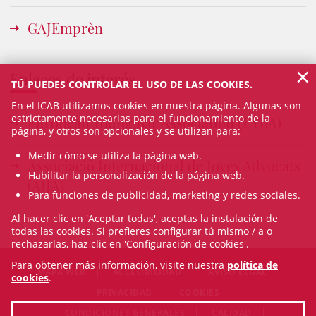
GAJEmprèn
×
Enlaces de interés
TÚ PUEDES CONTROLAR EL USO DE LAS COOKIES.
En el ICAB utilizamos cookies en nuestra página. Algunas son
estrictamente necesarias para el funcionamiento de la
European Young Bar Association (EYBA)
página, y otros son opcionales y se utilizan para:
Medir cómo se utiliza la página web.
Associació Internacional de Joves Advocats
Habilitar la personalización de la página web.
(AIJA)
Para funciones de publicidad, marketing y redes sociales.
Al hacer clic en 'Aceptar todas', aceptas la instalación de
todas las cookies. Si prefieres configurar tú mismo / a o
rechazarlas, haz clic en 'Configuración de cookies'.
Para obtener más información, visite nuestra
política de
MAPA WEB
ACCESIBILIDAD
AVISO LEGAL
cookies
.
PRIVACIDAD
COOKIES
CONDICIONES GENERALES
CALIDAD