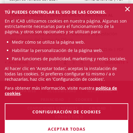
×
TÚ PUEDES CONTROLAR EL USO DE LAS COOKIES.
TURNO DE OFICIO | TURNO DE OFICIO Y ASISTENCIA AL
En el ICAB utilizamos cookies en nuestra página. Algunas son
DETENIDO | TURNO DE OFICIO Y ASISTENCIA A LA PERSONA
estrictamente necesarias para el funcionamiento de la
DETENIDA - CIUDAD DE LA JUSTICIA | TURNO DE OFICIO
página, y otros son opcionales y se utilizan para:
Nota informativa del ICAB en relación a la prestación
del servicio del Turno de Oficio
Medir cómo se utiliza la página web.
Mon Nov 20 09:18:43 CET 2023
396.203125 Kb
PDF
Habilitar la personalización de la página web.
Para funciones de publicidad, marketing y redes sociales.
1
2
3
4
ANTERIOR
SIGUIENTE
Al hacer clic en 'Aceptar todas', aceptas la instalación de
todas las cookies. Si prefieres configurar tú mismo / a o
rechazarlas, haz clic en 'Configuración de cookies'.
Para obtener más información, visite nuestra
política de
MAPA WEB
ACCESIBILIDAD
AVISO LEGAL
cookies
.
PRIVACIDAD
COOKIES
CONDICIONES GENERALES
CALIDAD
CONFIGURACIÓN DE COOKIES
CÓDIGO ÉTICO
© Fri Aug 07 20:16:08 CEST 2026 Il·lustre Col·legi de l'Advocacia
ACEPTAR TODAS