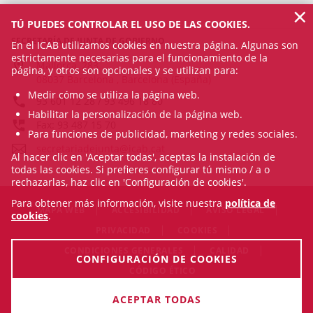
×
TÚ PUEDES CONTROLAR EL USO DE LAS COOKIES.
SECRETARÍA DE JUNTA DE GOBIERNO
En el ICAB utilizamos cookies en nuestra página. Algunas son
estrictamente necesarias para el funcionamiento de la
Mallorca, 283
página, y otros son opcionales y se utilizan para:
08037 Barcelona , Barcelona (España)
Medir cómo se utiliza la página web.
93 601 12 28 / 93 496 18 80
Habilitar la personalización de la página web.
Fax: 93 487 15 70
Para funciones de publicidad, marketing y redes sociales.
secretariadejunta@icab.cat
Al hacer clic en 'Aceptar todas', aceptas la instalación de
todas las cookies. Si prefieres configurar tú mismo / a o
rechazarlas, haz clic en 'Configuración de cookies'.
Para obtener más información, visite nuestra
política de
MAPA WEB
ACCESIBILIDAD
AVISO LEGAL
cookies
.
PRIVACIDAD
COOKIES
CONDICIONES GENERALES
CALIDAD
CONFIGURACIÓN DE COOKIES
CÓDIGO ÉTICO
© Sun Aug 09 18:35:08 CEST 2026 Il·lustre Col·legi de
ACEPTAR TODAS
l'Advocacia de Barcelona. Todos los derechos reservados