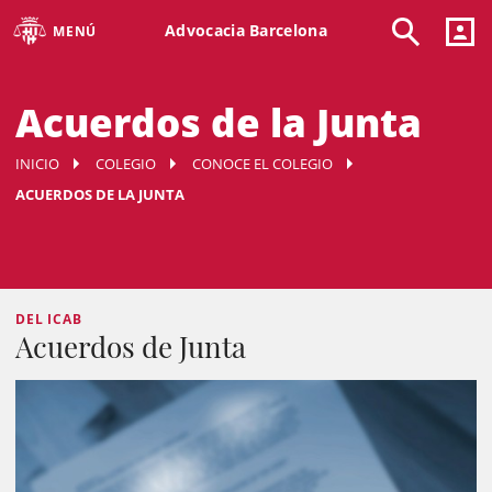
Advocacia Barcelona
MENÚ
Acuerdos de la Junta
INICIO
COLEGIO
CONOCE EL COLEGIO
ACUERDOS DE LA JUNTA
DEL ICAB
Acuerdos de Junta