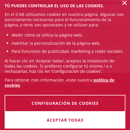
×
DECANATO | DOSSIER DE PRENSA: IMPACTOS EN MEDIOS DE
TÚ PUEDES CONTROLAR EL USO DE LAS COOKIES.
COMUNICACIÓN
En el ICAB utilizamos cookies en nuestra página. Algunas son
[1 impacto] Articulo de Carles Garcia Roqueta, secretari
estrictamente necesarias para el funcionamiento de la
o del ICAB: Los MASC como eje de la justicia del
página, y otros son opcionales y se utilizan para:
presente (VI): La oferta vinculante confidencial en la LO
1/2025
Medir cómo se utiliza la página web.
Fri Feb 27 13:00:00 CET 2026
385.9248046875 Kb
PDF
Habilitar la personalización de la página web.
Para funciones de publicidad, marketing y redes sociales.
1
2
3
4
5
ANTERIOR
SIGUIENTE
Al hacer clic en 'Aceptar todas', aceptas la instalación de
todas las cookies. Si prefieres configurar tú mismo / a o
rechazarlas, haz clic en 'Configuración de cookies'.
Para obtener más información, visite nuestra
política de
MAPA WEB
ACCESIBILIDAD
AVISO LEGAL
cookies
.
PRIVACIDAD
COOKIES
CONDICIONES GENERALES
CALIDAD
CONFIGURACIÓN DE COOKIES
CÓDIGO ÉTICO
© Sat Aug 08 22:01:42 CEST 2026 Il·lustre Col·legi de l'Advocacia
ACEPTAR TODAS
de Barcelona. Todos los derechos reservados